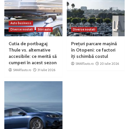
Auto business
Diverse noutati
Stiri auto
Diverse noutati
Cutia de portbagaj
Prețuri parcare mașină
Thule vs. alternative
în Otopeni: ce factori
accesibile: ce merită să
îți schimbă costul
cumperi în acest sezon
SMARTauto.ro
20 iulie 2026
SMARTauto.ro
31 iulie 2026