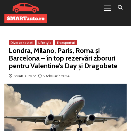
Primary
Sari
Menu
la
conținut
Diverse noutati
Lifestyle
Transporturi
Londra, Milano, Paris, Roma și
Barcelona – în top rezervări zboruri
pentru Valentine’s Day și Dragobete
SMARTauto.ro
9 februarie 2024