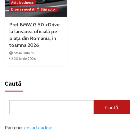
Auto business
Diverse noutati
Stiri auto
Preț BMW i3 50 xDrive
la lansarea oficială pe
piața din România, în
toamna 2026
SMARTauto.ro
20 iunie 2026
Caută
Caută
Partener
cosuri cadou
: