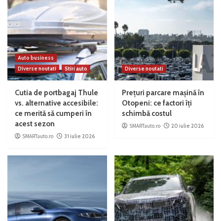
Auto business
Diverse noutati
Stiri auto
Diverse noutati
Cutia de portbagaj Thule
Prețuri parcare mașină în
vs. alternative accesibile:
Otopeni: ce factori îți
ce merită să cumperi în
schimbă costul
acest sezon
SMARTauto.ro
20 iulie 2026
SMARTauto.ro
31 iulie 2026