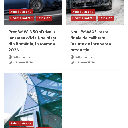
Auto business
Auto business
Diverse noutati
Stiri auto
Diverse noutati
Stiri auto
Preț BMW i3 50 xDrive la
Noul BMW X5: teste
lansarea oficială pe piața
finale de calibrare
din România, în toamna
înainte de începerea
2026
producției
SMARTauto.ro
SMARTauto.ro
20 iunie 2026
20 iunie 2026
Auto business