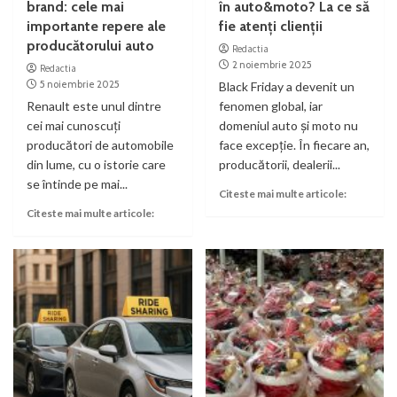
brand: cele mai
în auto&moto? La ce să
importante repere ale
fie atenți clienții
producătorului auto
Redactia
2 noiembrie 2025
Redactia
5 noiembrie 2025
Black Friday a devenit un
Renault este unul dintre
fenomen global, iar
cei mai cunoscuți
domeniul auto și moto nu
producători de automobile
face excepție. În fiecare an,
din lume, cu o istorie care
producătorii, dealerii...
se întinde pe mai...
Citeste mai multe articole:
Citeste mai multe articole: