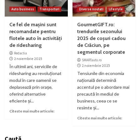
Auto business
Transporturi
Diverse noutati
Lifestyle
Ce fel de mașini sunt
GourmetGIFT.ro:
recomandate pentru
trendurile sezonului
flotele auto în activități
2025 de coșuri cadou
de ridesharing
de Crăciun, pe
segmentul corporate
Redactia
2 noiembrie 2025
SMARTauto.ro
2 noiembrie 2025
În ultimii ani, serviciile de
ridesharing au revoluționat
Tensiunile din economia
modul în care oamenii se
națională determină
deplasează prin orașe,
accentul pe o abordare mai
oferind alternative
precaută în mediul de
eficiente și...
business, ceea ce se
resimte și...
Citeste mai multe articole:
Citeste mai multe articole:
Caută