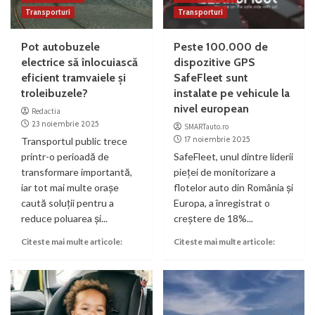
Transporturi
Transporturi
Pot autobuzele
Peste 100.000 de
electrice să înlocuiască
dispozitive GPS
eficient tramvaiele și
SafeFleet sunt
troleibuzele?
instalate pe vehicule la
nivel european
Redactia
23 noiembrie 2025
SMARTauto.ro
17 noiembrie 2025
Transportul public trece
printr-o perioadă de
SafeFleet, unul dintre liderii
transformare importantă,
pieței de monitorizare a
iar tot mai multe orașe
flotelor auto din România și
caută soluții pentru a
Europa, a înregistrat o
reduce poluarea și...
creștere de 18%...
Citeste mai multe articole:
Citeste mai multe articole: