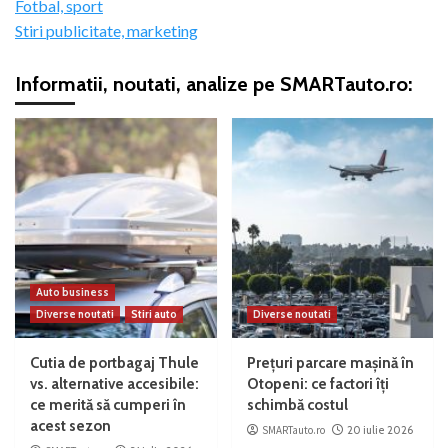
Fotbal, sport
Stiri publicitate, marketing
Informatii, noutati, analize pe SMARTauto.ro:
Auto business
Diverse noutati
Stiri auto
Diverse noutati
Cutia de portbagaj Thule
Prețuri parcare mașină în
vs. alternative accesibile:
Otopeni: ce factori îți
ce merită să cumperi în
schimbă costul
acest sezon
SMARTauto.ro
20 iulie 2026