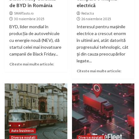
de BYD în România
electrică
SMARTauto.ro
Redactia
30 noiembrie 2025
26 noiembrie 2025
BYD, lider mondial în
Interesul pentru mașinile
producția de autovehicule
electrice a crescut enorm
cu energie nouă (NEV), dă
în ultimii ani, atât datorită
startul celei mai inovatoare
progresului tehnologic, cât
campanii de Black Friday...
și din cauza preocupărilor
legate...
Citeste mai multe articole:
Citeste mai multe articole:
Auto business
Diverse noutati
Diverse noutati