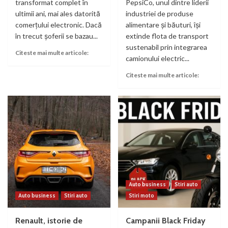
transformat complet în
PepsiCo, unul dintre liderii
ultimii ani, mai ales datorită
industriei de produse
comerțului electronic. Dacă
alimentare și băuturi, își
în trecut șoferii se bazau...
extinde flota de transport
sustenabil prin integrarea
Citeste mai multe articole:
camionului electric...
Citeste mai multe articole:
Auto business
Stiri auto
Auto business
Stiri auto
Stiri moto
Renault, istorie de
Campanii Black Friday