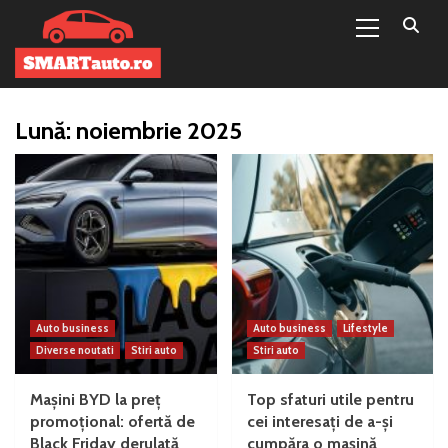
Primary
Sari
Menu
la
conținut
Lună:
noiembrie 2025
Auto business
Auto business
Lifestyle
Diverse noutati
Stiri auto
Stiri auto
Mașini BYD la preț
Top sfaturi utile pentru
promoțional: ofertă de
cei interesați de a-și
Black Friday derulată
cumpăra o mașină