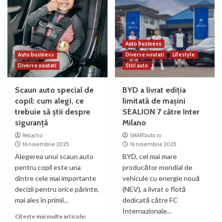
Auto business
Auto business
Diverse noutati
Lifestyle
Diverse noutati
Stiri auto
Scaun auto special de
BYD a livrat ediția
copil: cum alegi, ce
limitată de mașini
trebuie să știi despre
SEALION 7 către Inter
siguranță
Milano
Redactia
SMARTauto.ro
16 noiembrie 2025
16 noiembrie 2025
Alegerea unui scaun auto
BYD, cel mai mare
pentru copil este una
producător mondial de
dintre cele mai importante
vehicule cu energie nouă
decizii pentru orice părinte,
(NEV), a livrat o flotă
mai ales în primii...
dedicată către FC
Internazionale...
Citeste mai multe articole: