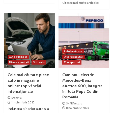
Citeste mai multe articole:
Auto business
Auto business
Diverse noutati
Diverse noutati
Stiri auto
Transporturi
Cele mai căutate piese
Camionul electric
auto în magazine
Mercedes-Benz
online: top vânzări
eActros 600, integrat
internaționale
în flota PepsiCo din
România
Redactia
11 noiembrie 2025
SMARTauto.ro
8 noiembrie 2025
Industria pieselor auto s-a