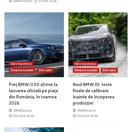
SMARTauto.ro
31 iulie 2026
Auto business
Auto business
Diverse noutati
Stiri auto
Diverse noutati
Stiri auto
Preț BMW i3 50 xDrive la
Noul BMW X5: teste
lansarea oficială pe piața
finale de calibrare
din România, în toamna
înainte de începerea
2026
producției
SMARTauto.ro
SMARTauto.ro
20 iunie 2026
20 iunie 2026