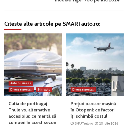
Citeste alte articole pe SMARTauto.ro:
Auto business
Diverse noutati
Stiri auto
Diverse noutati
Cutia de portbagaj
Prețuri parcare mașină
Thule vs. alternative
în Otopeni: ce factori
accesibile: ce merită să
îți schimbă costul
cumperi în acest sezon
SMARTauto.ro
20 iulie 2026