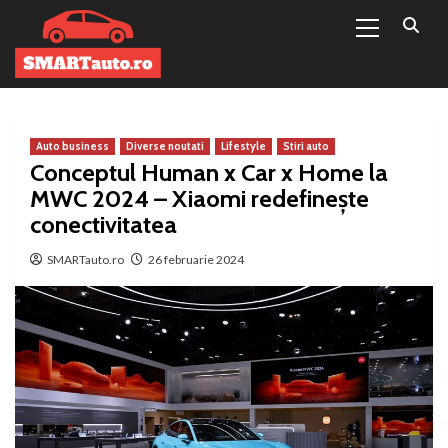
Primary
Sari
Menu
la
conținut
Auto business
Diverse noutati
Lifestyle
Stiri auto
Conceptul Human x Car x Home la
MWC 2024 – Xiaomi redefinește
conectivitatea
SMARTauto.ro
26 februarie 2024