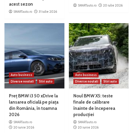
acest sezon
SMARTauto.ro
20 iulie 2026
SMARTauto.ro
31 iulie 2026
Auto business
Auto business
Diverse noutati
Stiri auto
Diverse noutati
Stiri auto
Preț BMW i3 50 xDrive la
Noul BMW X5: teste
lansarea oficială pe piața
finale de calibrare
din România, în toamna
înainte de începerea
2026
producției
SMARTauto.ro
SMARTauto.ro
20 iunie 2026
20 iunie 2026