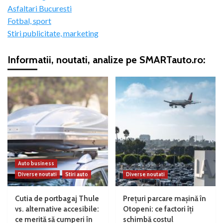
Asfaltari Bucuresti
Fotbal, sport
Stiri publicitate, marketing
Informatii, noutati, analize pe SMARTauto.ro:
Auto business
Diverse noutati
Stiri auto
Diverse noutati
Cutia de portbagaj Thule
Prețuri parcare mașină în
vs. alternative accesibile:
Otopeni: ce factori îți
ce merită să cumperi în
schimbă costul