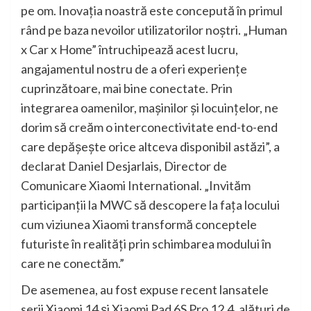
pe om. Inovația noastră este concepută în primul
rând pe baza nevoilor utilizatorilor noștri. „Human
x Car x Home” întruchipează acest lucru,
angajamentul nostru de a oferi experiențe
cuprinzătoare, mai bine conectate. Prin
integrarea oamenilor, mașinilor și locuințelor, ne
dorim să creăm o interconectivitate end-to-end
care depășește orice altceva disponibil astăzi”, a
declarat Daniel Desjarlais, Director de
Comunicare Xiaomi International. „Invităm
participanții la MWC să descopere la fața locului
cum viziunea Xiaomi transformă conceptele
futuriste în realități prin schimbarea modului în
care ne conectăm.”
De asemenea, au fost expuse recent lansatele
serii Xiaomi 14 și Xiaomi Pad 6S Pro 12.4, alături de