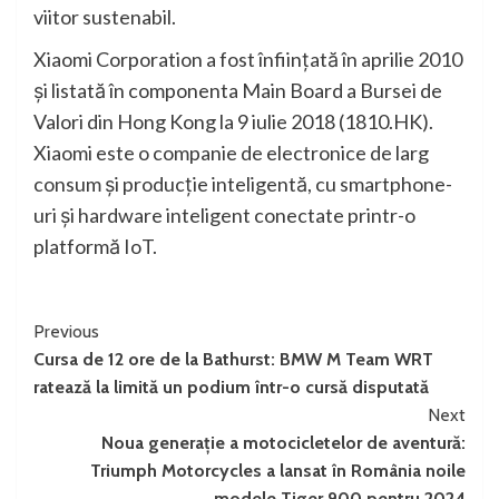
viitor sustenabil.
Xiaomi Corporation a fost înființată în aprilie 2010
și listată în componenta Main Board a Bursei de
Valori din Hong Kong la 9 iulie 2018 (1810.HK).
Xiaomi este o companie de electronice de larg
consum și producție inteligentă, cu smartphone-
uri și hardware inteligent conectate printr-o
platformă IoT.
Continue
Previous
Cursa de 12 ore de la Bathurst: BMW M Team WRT
Reading
ratează la limită un podium într-o cursă disputată
Next
Noua generație a motocicletelor de aventură:
Triumph Motorcycles a lansat în România noile
modele Tiger 900 pentru 2024