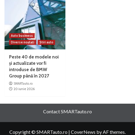
Auto business
Diverse noutati
Stiri auto
Peste 40 de modele noi
și actualizate vor fi
introduse de BMW
Group până în 2027
SMARTauto.ro
20 iunie 2026
Contact SMARTauto.ro
Copyright © SMARTauto.ro
|
CoverNews
by AF themes.