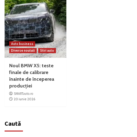
Auto business
Diverse noutati
Stiri auto
Noul BMW X5: teste
finale de calibrare
înainte de începerea
producției
SMARTauto.ro
20 iunie 2026
Caută