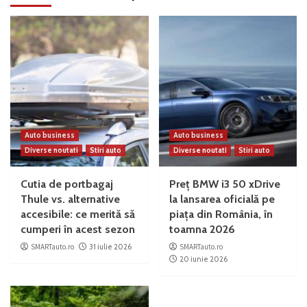
Auto business
Auto business
Diverse noutati
Stiri auto
Diverse noutati
Stiri auto
Cutia de portbagaj
Preț BMW i3 50 xDrive
Thule vs. alternative
la lansarea oficială pe
accesibile: ce merită să
piața din România, în
cumperi în acest sezon
toamna 2026
SMARTauto.ro
31 iulie 2026
SMARTauto.ro
20 iunie 2026