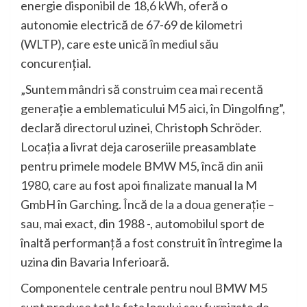
energie disponibil de 18,6 kWh, oferă o
autonomie electrică de 67-69 de kilometri
(WLTP), care este unică în mediul său
concurenţial.
„Suntem mândri să construim cea mai recentă
generaţie a emblematicului M5 aici, în Dingolfing”,
declară directorul uzinei, Christoph Schröder.
Locaţia a livrat deja caroseriile preasamblate
pentru primele modele BMW M5, încă din anii
1980, care au fost apoi finalizate manual la M
GmbH în Garching. Încă de la a doua generaţie –
sau, mai exact, din 1988 -, automobilul sport de
înaltă performanţă a fost construit în întregime la
uzina din Bavaria Inferioară.
Componentele centrale pentru noul BMW M5
sunt produse tot la faţa locului sau furnizate de