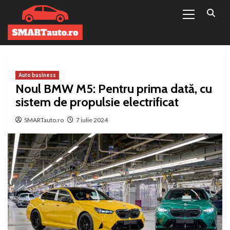
Primary
Sari
Menu
la
conținut
Auto business
Noul BMW M5: Pentru prima dată, cu
sistem de propulsie electrificat
SMARTauto.ro
7 iulie 2024