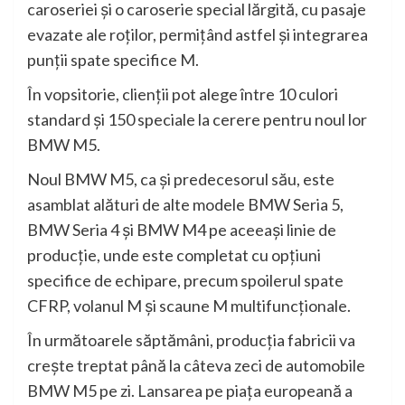
caroseriei şi o caroserie special lărgită, cu pasaje
evazate ale roţilor, permiţând astfel şi integrarea
punţii spate specifice M.
În vopsitorie, clienţii pot alege între 10 culori
standard şi 150 speciale la cerere pentru noul lor
BMW M5.
Noul BMW M5, ca şi predecesorul său, este
asamblat alături de alte modele BMW Seria 5,
BMW Seria 4 şi BMW M4 pe aceeaşi linie de
producţie, unde este completat cu opţiuni
specifice de echipare, precum spoilerul spate
CFRP, volanul M şi scaune M multifuncţionale.
În următoarele săptămâni, producţia fabricii va
creşte treptat până la câteva zeci de automobile
BMW M5 pe zi. Lansarea pe piaţa europeană a