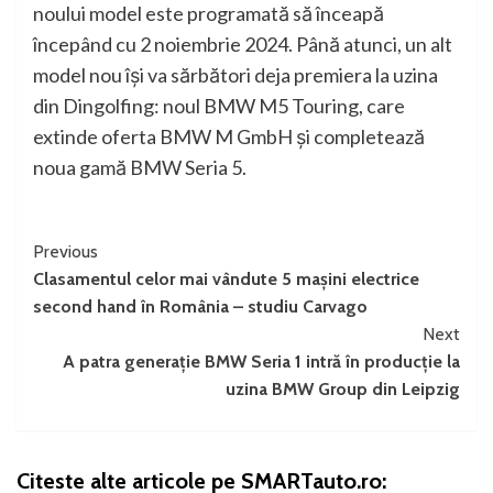
noului model este programată să înceapă
începând cu 2 noiembrie 2024. Până atunci, un alt
model nou îşi va sărbători deja premiera la uzina
din Dingolfing: noul BMW M5 Touring, care
extinde oferta BMW M GmbH şi completează
noua gamă BMW Seria 5.
Continue
Previous
Clasamentul celor mai vândute 5 mașini electrice
Reading
second hand în România – studiu Carvago
Next
A patra generaţie BMW Seria 1 intră în producţie la
uzina BMW Group din Leipzig
Citeste alte articole pe SMARTauto.ro: