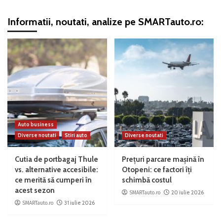
Informatii, noutati, analize pe SMARTauto.ro:
Auto business
Diverse noutati
Stiri auto
Diverse noutati
Cutia de portbagaj Thule
Prețuri parcare mașină în
vs. alternative accesibile:
Otopeni: ce factori îți
ce merită să cumperi în
schimbă costul
acest sezon
SMARTauto.ro
20 iulie 2026
SMARTauto.ro
31 iulie 2026