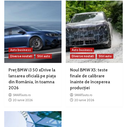
Auto business
Auto business
Diverse noutati
Stiri auto
Diverse noutati
Stiri auto
Preț BMW i3 50 xDrive la
Noul BMW X5: teste
lansarea oficială pe piața
finale de calibrare
din România, în toamna
înainte de începerea
2026
producției
SMARTauto.ro
SMARTauto.ro
20 iunie 2026
20 iunie 2026