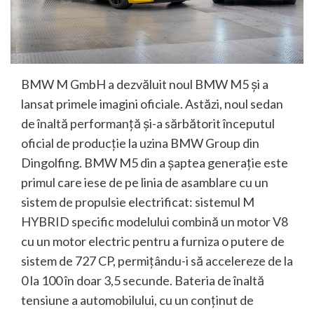
BMW M GmbH a dezvăluit noul BMW M5 şi a
lansat primele imagini oficiale. Astăzi, noul sedan
de înaltă performanţă şi-a sărbătorit începutul
oficial de producţie la uzina BMW Group din
Dingolfing. BMW M5 din a şaptea generaţie este
primul care iese de pe linia de asamblare cu un
sistem de propulsie electrificat: sistemul M
HYBRID specific modelului combină un motor V8
cu un motor electric pentru a furniza o putere de
sistem de 727 CP, permiţându-i să accelereze de la
0 la 100 în doar 3,5 secunde. Bateria de înaltă
tensiune a automobilului, cu un conţinut de