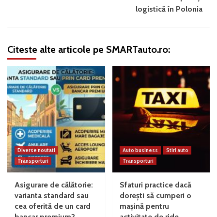
logistică în Polonia
Citeste alte articole pe SMARTauto.ro:
Diverse noutati
Auto business
Stiri auto
Transporturi
Transporturi
Asigurare de călătorie:
Sfaturi practice dacă
varianta standard sau
dorești să cumperi o
cea oferită de un card
mașină pentru
bancar premium?
activitate de ride