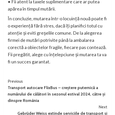
• Fii atent la taxele suplimentare care ar putea
apărea în timpul mutării.
În concluzie, mutarea într-o locuință nouă poate fi
o experiență fără stres, dacă îți planifici totul cu
atenție și eviti greșelile comune. De la alegerea
firmei de mutări potrivite până la ambalarea
corectă a obiectelor fragile, fiecare pas contează.
Fii pregătit, alege cu înțelepciune și mutarea ta va
fi un succes garantat.
Continue
Previous
Transport autocare FlixBus – creștere puternică a
Reading
numărului de călători în sezonul estival 2024, către și
dinspre România
Next
Gebrüder Weiss extinde serviciile de transport și