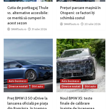
Cutia de portbagaj Thule
Prețuri parcare mașină în
vs. alternative accesibile:
Otopeni: ce factori îți
ce merită să cumperi în
schimbă costul
acest sezon
SMARTauto.ro
20 iulie 2026
SMARTauto.ro
31 iulie 2026
Auto business
Auto business
Diverse noutati
Stiri auto
Diverse noutati
Stiri auto
Preț BMW i3 50 xDrive la
Noul BMW X5: teste
lansarea oficială pe piața
finale de calibrare
din România, în toamna
înainte de începerea