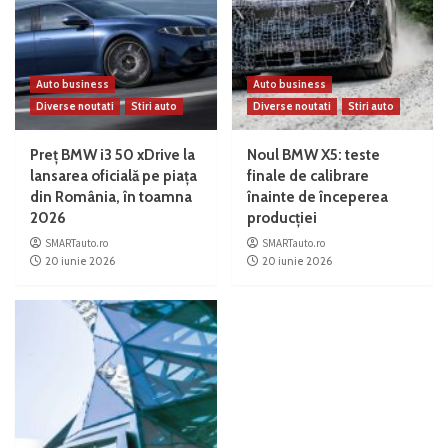
Auto business
Auto business
Diverse noutati
Stiri auto
Diverse noutati
Stiri auto
Preț BMW i3 50 xDrive la
Noul BMW X5: teste
lansarea oficială pe piața
finale de calibrare
din România, în toamna
înainte de începerea
2026
producției
SMARTauto.ro
SMARTauto.ro
20 iunie 2026
20 iunie 2026