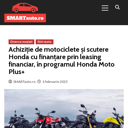
Primary
Sari
Menu
la
conținut
Diverse noutati
Stiri moto
Achiziție de motociclete și scutere
Honda cu finanțare prin leasing
financiar, în programul Honda Moto
Plus+
SMARTauto.ro
1 februarie 2025