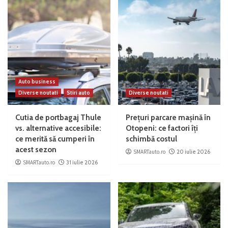
Auto business
Diverse noutati
Stiri auto
Diverse noutati
Cutia de portbagaj Thule
Prețuri parcare mașină în
vs. alternative accesibile:
Otopeni: ce factori îți
ce merită să cumperi în
schimbă costul
acest sezon
SMARTauto.ro
20 iulie 2026
SMARTauto.ro
31 iulie 2026