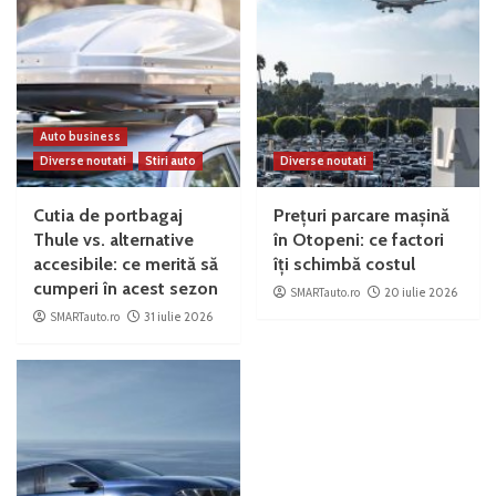
Auto business
Diverse noutati
Stiri auto
Diverse noutati
Cutia de portbagaj
Prețuri parcare mașină
Thule vs. alternative
în Otopeni: ce factori
accesibile: ce merită să
îți schimbă costul
cumperi în acest sezon
SMARTauto.ro
20 iulie 2026
SMARTauto.ro
31 iulie 2026