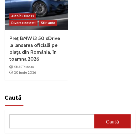
Auto business
Diverse noutati
Stiri auto
Preț BMW i3 50 xDrive
la lansarea oficială pe
piața din România, în
toamna 2026
SMARTauto.ro
20 iunie 2026
Caută
Caută