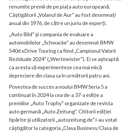
renumite premii de pe piaţa auto europeană.
Câştigătorii „Volanul de Aur” au fost desemnaţi
anual din 1976, de către un juriu de experţi.
„Auto Bild” şi compania de evaluare a
automobilelor „Schwacke” au desemnat BMW
540d xDrive Touring ca fiind „Campionul Valorii
Reziduale 2024” („Wertmeister”). Ei se aşteaptă
ca acesta să experimenteze cea mai mică
depreciere din clasa sa în următorii patru ani.
Povestea de succes a noului BMW Seria 5 a
continuat în 2024 la cea de-a 37-a ediţie a
premiilor „Auto Trophy” organizate de revista
auto germană „Auto Zeitung”. Cititorii ediţiei
tipărite şi utilizatorii „autozeitung.de” l-au votat
câştigător la categoria „Clasa Business/Clasa de