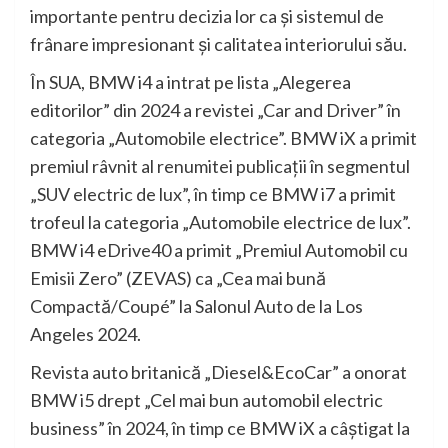
importante pentru decizia lor ca şi sistemul de
frânare impresionant şi calitatea interiorului său.
În SUA, BMW i4 a intrat pe lista „Alegerea
editorilor” din 2024 a revistei „Car and Driver” în
categoria „Automobile electrice”. BMW iX a primit
premiul râvnit al renumitei publicaţii în segmentul
„SUV electric de lux”, în timp ce BMW i7 a primit
trofeul la categoria „Automobile electrice de lux”.
BMW i4 eDrive40 a primit „Premiul Automobil cu
Emisii Zero” (ZEVAS) ca „Cea mai bună
Compactă/Coupé” la Salonul Auto de la Los
Angeles 2024.
Revista auto britanică „Diesel&EcoCar” a onorat
BMW i5 drept „Cel mai bun automobil electric
business” în 2024, în timp ce BMW iX a câştigat la