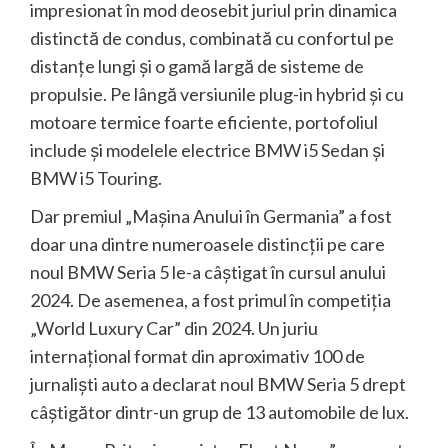
impresionat în mod deosebit juriul prin dinamica
distinctă de condus, combinată cu confortul pe
distanţe lungi şi o gamă largă de sisteme de
propulsie. Pe lângă versiunile plug-in hybrid şi cu
motoare termice foarte eficiente, portofoliul
include şi modelele electrice BMW i5 Sedan şi
BMW i5 Touring.
Dar premiul „Maşina Anului în Germania” a fost
doar una dintre numeroasele distincţii pe care
noul BMW Seria 5 le-a câştigat în cursul anului
2024. De asemenea, a fost primul în competiţia
„World Luxury Car” din 2024. Un juriu
internaţional format din aproximativ 100 de
jurnalişti auto a declarat noul BMW Seria 5 drept
câştigător dintr-un grup de 13 automobile de lux.