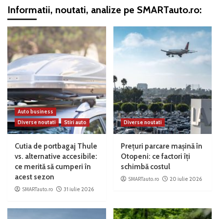
Informatii, noutati, analize pe SMARTauto.ro:
Auto business
Diverse noutati
Stiri auto
Diverse noutati
Cutia de portbagaj Thule
Prețuri parcare mașină în
vs. alternative accesibile:
Otopeni: ce factori îți
ce merită să cumperi în
schimbă costul
acest sezon
SMARTauto.ro
20 iulie 2026
SMARTauto.ro
31 iulie 2026