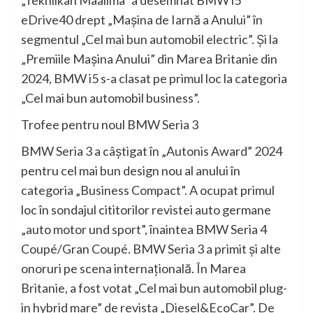
„Tekniikan Maailma” a desemnat BMW i5
eDrive40 drept „Maşina de Iarnă a Anului” în
segmentul „Cel mai bun automobil electric”. Şi la
„Premiile Maşina Anului” din Marea Britanie din
2024, BMW i5 s-a clasat pe primul loc la categoria
„Cel mai bun automobil business”.
Trofee pentru noul BMW Seria 3
BMW Seria 3 a câştigat în „Autonis Award” 2024
pentru cel mai bun design nou al anului în
categoria „Business Compact”. A ocupat primul
loc în sondajul cititorilor revistei auto germane
„auto motor und sport”, înaintea BMW Seria 4
Coupé/Gran Coupé. BMW Seria 3 a primit şi alte
onoruri pe scena internaţională. În Marea
Britanie, a fost votat „Cel mai bun automobil plug-
in hybrid mare” de revista „Diesel&EcoCar”. De