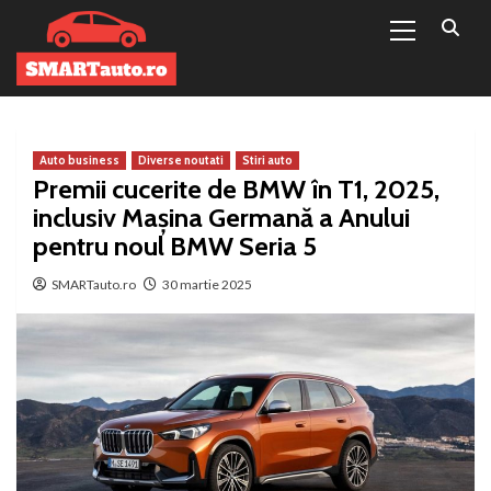
Primary
Sari
Menu
la
conținut
Auto business
Diverse noutati
Stiri auto
Premii cucerite de BMW în T1, 2025,
inclusiv Maşina Germană a Anului
pentru noul BMW Seria 5
SMARTauto.ro
30 martie 2025