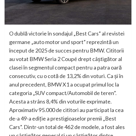
O dublă victorie în sondajul „Best Cars” al revistei
germane „auto motor und sport” reprezintă un
început de 2025 de succes pentru BMW. Cititorii
au votat BMW Seria 2 Coupé drept câştigător al
clasei în segmentul compact pentru a patra oară
consecutiv, cu o cotă de 13,2% din voturi. Ca şi în
anul precedent, BMW X1 a ocupat primul loc la
categoria „SUV compact/Automobil de teren”.
Acesta a strâns 8,4% din voturile exprimate.
Aproximativ 95.000 de cititori au participat la cea
de-a 49-a ediţie a prestigioaselor premii „Best
Cars”. Dintr-un total de 462 de modele, a fost ales
un câştigător general şi un câştigător dintre