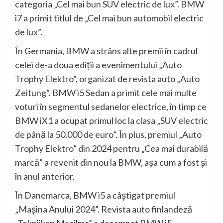
categoria „Cel mai bun SUV electric de lux”. BMW
i7 a primit titlul de „Cel mai bun automobil electric
de lux”.
În Germania, BMW a strâns alte premii în cadrul
celei de-a doua ediţii a evenimentului „Auto
Trophy Elektro”, organizat de revista auto „Auto
Zeitung”. BMW i5 Sedan a primit cele mai multe
voturi în segmentul sedanelor electrice, în timp ce
BMW iX1 a ocupat primul loc la clasa „SUV electric
de până la 50.000 de euro”. În plus, premiul „Auto
Trophy Elektro” din 2024 pentru „Cea mai durabilă
marcă” a revenit din nou la BMW, aşa cum a fost şi
în anul anterior.
În Danemarca, BMW i5 a câştigat premiul
„Maşina Anului 2024”. Revista auto finlandeză