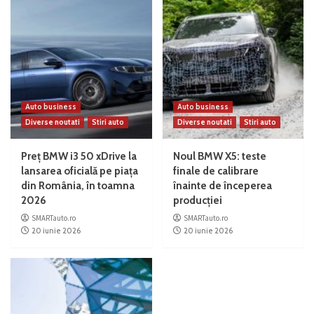
Auto business
Auto business
Diverse noutati
Stiri auto
Diverse noutati
Stiri auto
Preț BMW i3 50 xDrive la
Noul BMW X5: teste
lansarea oficială pe piața
finale de calibrare
din România, în toamna
înainte de începerea
2026
producției
SMARTauto.ro
SMARTauto.ro
20 iunie 2026
20 iunie 2026