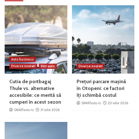
Auto business
Diverse noutati
Stiri auto
Diverse noutati
Cutia de portbagaj
Prețuri parcare mașină
Thule vs. alternative
în Otopeni: ce factori
accesibile: ce merită să
îți schimbă costul
cumperi în acest sezon
SMARTauto.ro
20 iulie 2026
SMARTauto.ro
31 iulie 2026