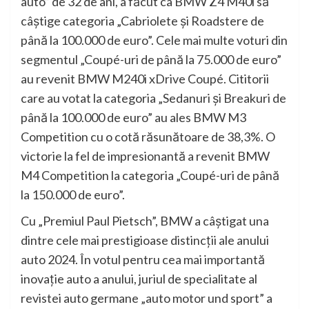
auto” de 32 de ani, a făcut ca BMW Z4 M40i să
câştige categoria „Cabriolete şi Roadstere de
până la 100.000 de euro”. Cele mai multe voturi din
segmentul „Coupé-uri de până la 75.000 de euro”
au revenit BMW M240i xDrive Coupé. Cititorii
care au votat la categoria „Sedanuri şi Breakuri de
până la 100.000 de euro” au ales BMW M3
Competition cu o cotă răsunătoare de 38,3%. O
victorie la fel de impresionantă a revenit BMW
M4 Competition la categoria „Coupé-uri de până
la 150.000 de euro”.
Cu „Premiul Paul Pietsch”, BMW a câştigat una
dintre cele mai prestigioase distincţii ale anului
auto 2024. În votul pentru cea mai importantă
inovaţie auto a anului, juriul de specialitate al
revistei auto germane „auto motor und sport” a