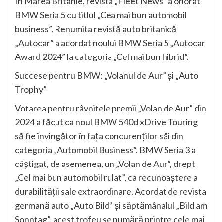
În Marea Britanie, revista „Fleet News” a onorat
BMW Seria 5 cu titlul „Cea mai bun automobil
business”. Renumita revistă auto britanică
„Autocar” a acordat noului BMW Seria 5 „Autocar
Award 2024” la categoria „Cel mai bun hibrid”.
Succese pentru BMW: „Volanul de Aur” şi „Auto
Trophy”
Votarea pentru râvnitele premii „Volan de Aur” din
2024 a făcut ca noul BMW 540d xDrive Touring
să fie învingător în faţa concurenţilor săi din
categoria „Automobil Business”. BMW Seria 3 a
câştigat, de asemenea, un „Volan de Aur”, drept
„Cel mai bun automobil rulat”, ca recunoaştere a
durabilităţii sale extraordinare. Acordat de revista
germană auto „Auto Bild” şi săptămânalul „Bild am
Sonntag”, acest trofeu se numără printre cele mai