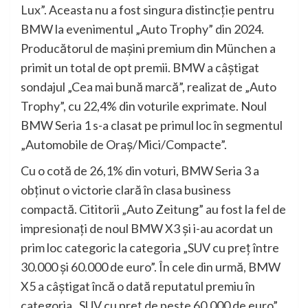
Lux”. Aceasta nu a fost singura distincţie pentru
BMW la evenimentul „Auto Trophy” din 2024.
Producătorul de maşini premium din München a
primit un total de opt premii. BMW a câştigat
sondajul „Cea mai bună marcă”, realizat de „Auto
Trophy”, cu 22,4% din voturile exprimate. Noul
BMW Seria 1 s-a clasat pe primul loc în segmentul
„Automobile de Oraş/Mici/Compacte”.
Cu o cotă de 26,1% din voturi, BMW Seria 3 a
obţinut o victorie clară în clasa business
compactă. Cititorii „Auto Zeitung” au fost la fel de
impresionaţi de noul BMW X3 şi i-au acordat un
prim loc categoric la categoria „SUV cu preţ între
30.000 şi 60.000 de euro”. În cele din urmă, BMW
X5 a câştigat încă o dată reputatul premiu în
categoria „SUV cu preţ de peste 60.000 de euro”.