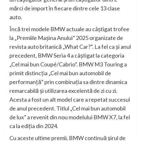
mărci de import în fiecare dintre cele 13 clase
auto.
Încă trei modele BMW actuale au câştigat trofee
la „Premiile Maşina Anului” 2025 organizate de
revista auto britanică „What Car?”. La fel ca şi anul
precedent, BMW Seria 4 a câştigat la categoria
„Cel mai bun Coupé/Cabrio”. BMW M3 Touring a
primit distincţia „Cel mai bun automobil de
performanţă” prin combinaţia sa dintre dinamica
remarcabilă şi utilizarea excelentă de zi cu zi.
Acesta a fost un alt model care a repetat succesul
de anul precedent. Titlul „Cel mai bun automobil
de lux” a revenit din nou modelului BMW X7, la fel
ca la ediţia din 2024.
Cu aceste ultime premii, BMW continuă şirul de