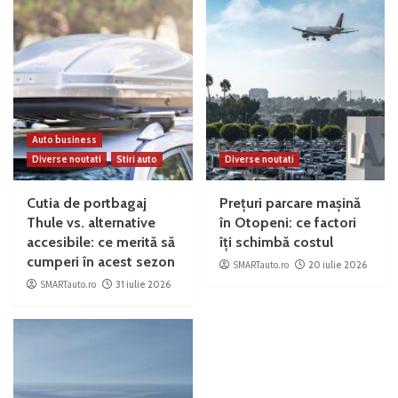
Auto business
Diverse noutati
Stiri auto
Diverse noutati
Cutia de portbagaj
Prețuri parcare mașină
Thule vs. alternative
în Otopeni: ce factori
accesibile: ce merită să
îți schimbă costul
cumperi în acest sezon
SMARTauto.ro
20 iulie 2026
SMARTauto.ro
31 iulie 2026