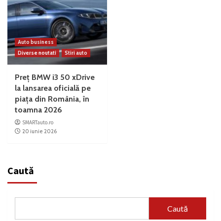
Auto business
Diverse noutati
Stiri auto
Preț BMW i3 50 xDrive
la lansarea oficială pe
piața din România, în
toamna 2026
SMARTauto.ro
20 iunie 2026
Caută
Caută