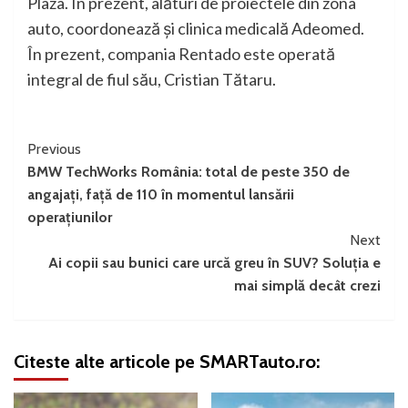
Plaza. În prezent, alături de proiectele din zona
auto, coordonează și clinica medicală Adeomed.
În prezent, compania Rentado este operată
integral de fiul său, Cristian Tătaru.
Continue
Previous
BMW TechWorks România: total de peste 350 de
Reading
angajați, față de 110 în momentul lansării
operațiunilor
Next
Ai copii sau bunici care urcă greu în SUV? Soluția e
mai simplă decât crezi
Citeste alte articole pe SMARTauto.ro: