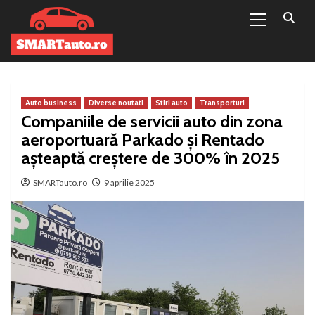
Primary
Sari
Menu
la
conținut
Auto business
Diverse noutati
Stiri auto
Transporturi
Companiile de servicii auto din zona
aeroportuară Parkado și Rentado
așteaptă creștere de 300% în 2025
SMARTauto.ro
9 aprilie 2025