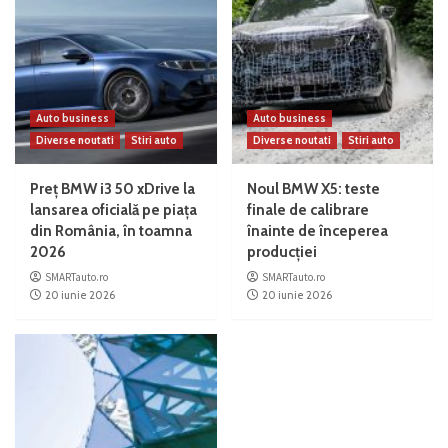
Auto business
Auto business
Diverse noutati
Stiri auto
Diverse noutati
Stiri auto
Preț BMW i3 50 xDrive la
Noul BMW X5: teste
lansarea oficială pe piața
finale de calibrare
din România, în toamna
înainte de începerea
2026
producției
SMARTauto.ro
SMARTauto.ro
20 iunie 2026
20 iunie 2026