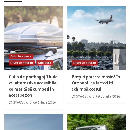
Auto business
Diverse noutati
Stiri auto
Diverse noutati
Cutia de portbagaj Thule
Prețuri parcare mașină în
vs. alternative accesibile:
Otopeni: ce factori îți
ce merită să cumperi în
schimbă costul
acest sezon
SMARTauto.ro
20 iulie 2026
SMARTauto.ro
31 iulie 2026