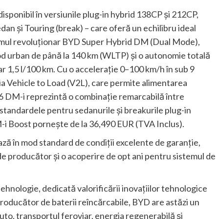
isponibil în versiunile plug-in hybrid 138CP și 212CP,
dan și Touring (break) – care oferă un echilibru ideal
istemul revoluționar BYD Super Hybrid DM (Dual Mode),
d urban de până la 140 km (WLTP) și o autonomie totală
 1,5 l/100 km. Cu o accelerație 0–100 km/h în sub 9
a Vehicle to Load (V2L), care permite alimentarea
 6 DM-i reprezintă o combinație remarcabilă între
standardele pentru sedanurile și breakurile plug-in
i Boost pornește de la 36,490 EUR (TVA Inclus).
ză în mod standard de condiții excelente de garanție,
de producător și o acoperire de opt ani pentru sistemul de
hnologie, dedicată valorificării inovațiilor tehnologice
 producător de baterii reîncărcabile, BYD are astăzi un
uto, transportul feroviar, energia regenerabilă și