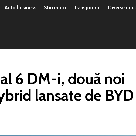
Auto business
Stiri moto
Transporturi
Diverse nout
eal 6 DM-i, două noi
brid lansate de BYD