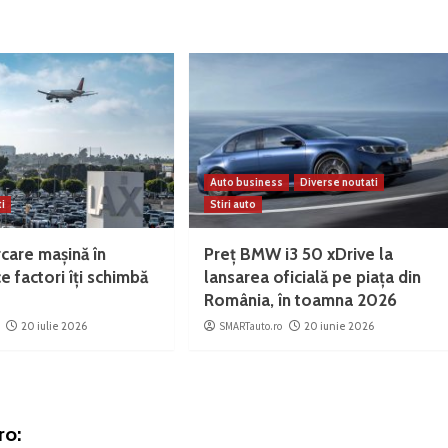
Auto business
Diverse noutati
ti
Stiri auto
rcare mașină în
Preț BMW i3 50 xDrive la
e factori îți schimbă
lansarea oficială pe piața din
România, în toamna 2026
20 iulie 2026
SMARTauto.ro
20 iunie 2026
ro: