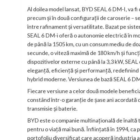
Al doilea model lansat, BYD SEAL 6 DM-I, va fi d
precum și în două configurații de caroserie – se
între rafinament și versatilitate. Bazat pe s
SEAL 6 DM-i oferă o autonomie electrică în mo
de până la 1505 km, cu un consum mediu de doar
secunde, o viteză maximă de 180 km/h și funcți
dispozitivelor externe cu până la 3,3 kW, SEAL
eleganță, eficiență și performanță, redefinind 
hybrid moderne. Versiunea de bază SEAL 6 DM-
Fiecare versiune a celor două modele beneficia
constând într-o garanție de șase ani acordată 
transmisie și baterie.
BYD este o companie multinațională de înaltă te
pentru o viață mai bună. Înființată în 1994, ca
portofoliu diversificat care acoperă industria a