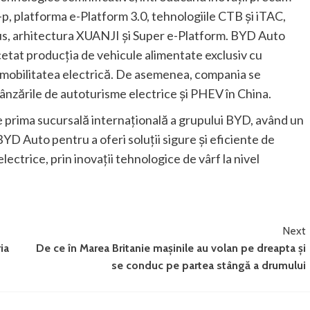
p, platforma e-Platform 3.0, tehnologiile CTB și iTAC,
iSus, arhitectura XUANJI și Super e-Platform. BYD Auto
cetat producția de vehicule alimentate exclusiv cu
e mobilitatea electrică. De asemenea, compania se
vânzările de autoturisme electrice și PHEV în China.
e prima sucursală internațională a grupului BYD, având un
D Auto pentru a oferi soluții sigure și eficiente de
ectrice, prin inovații tehnologice de vârf la nivel
Next
ia
De ce în Marea Britanie mașinile au volan pe dreapta și
se conduc pe partea stângă a drumului