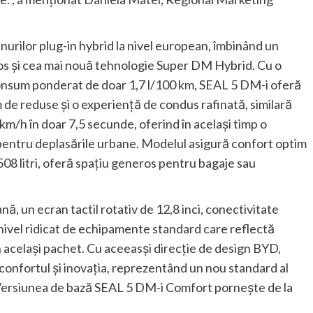
ilor plug-in hybrid la nivel european, îmbinând un
ațios și cea mai nouă tehnologie Super DM Hybrid. Cu o
onsum ponderat de doar 1,7 l/100 km, SEAL 5 DM-i oferă
 de reduse și o experiență de condus rafinată, similară
km/h în doar 7,5 secunde, oferind în același timp o
pentru deplasările urbane. Modelul asigură confort optim
 508 litri, oferă spațiu generos pentru bagaje sau
nă, un ecran tactil rotativ de 12,8 inci, conectivitate
nivel ridicat de echipamente standard care reflectă
în același pachet. Cu aceeasși direcție de design BYD,
confortul și inovația, reprezentând un nou standard al
sa. Versiunea de bază SEAL 5 DM-i Comfort pornește de la