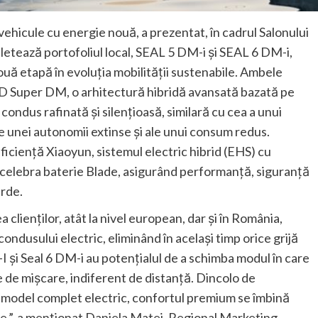
hicule cu energie nouă, a prezentat, în cadrul Salonului
etează portofoliul local, SEAL 5 DM-i și SEAL 6 DM-i,
uă etapă în evoluția mobilității sustenabile. Ambele
D Super DM, o arhitectură hibridă avansată bazată pe
condus rafinată și silențioasă, similară cu cea a unui
e unei autonomii extinse și ale unui consum redus.
ficiență Xiaoyun, sistemul electric hibrid (EHS) cu
și celebra baterie Blade, asigurând performanță, siguranță
arde.
clienților, atât la nivel european, dar și în România,
dusului electric, eliminând în același timp orice grijă
 și Seal 6 DM-i au potențialul de a schimba modul în care
te de mișcare, indiferent de distanță. Dincolo de
i model complet electric, confortul premium se îmbină
ele.”, a menționat Daniela Matei, Regional Marketing