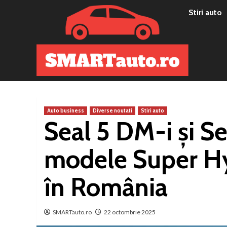
Sari
Stiri auto
la
conținut
Auto business
Diverse noutati
Stiri auto
Seal 5 DM-i și S
modele Super Hy
în România
SMARTauto.ro
22 octombrie 2025