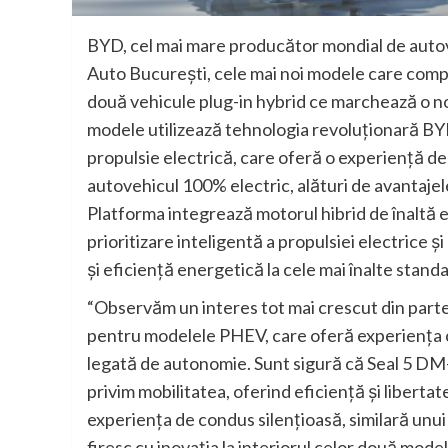
BYD, cel mai mare producător mondial de autove
Auto București, cele mai noi modele care compl
două vehicule plug-in hybrid ce marchează o no
modele utilizează tehnologia revoluționară BY
propulsie electrică, care oferă o experiență de 
autovehicul 100% electric, alături de avantajel
Platforma integrează motorul hibrid de înaltă e
prioritizare inteligentă a propulsiei electrice 
și eficiență energetică la cele mai înalte stand
“Observăm un interes tot mai crescut din partea 
pentru modelele PHEV, care oferă experiența con
legată de autonomie. Sunt sigură că Seal 5 DM-I
privim mobilitatea, oferind eficiență și liberta
experiența de condus silențioasă, similară unu
firesc cu inovația la interiorul celor două mod