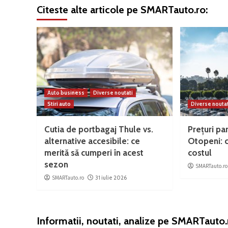
Citeste alte articole pe SMARTauto.ro:
Auto business
Diverse noutati
Stiri auto
Diverse nouta
Cutia de portbagaj Thule vs.
Prețuri pa
alternative accesibile: ce
Otopeni: c
merită să cumperi în acest
costul
sezon
SMARTauto.ro
SMARTauto.ro
31 iulie 2026
Informatii, noutati, analize pe SMARTauto.