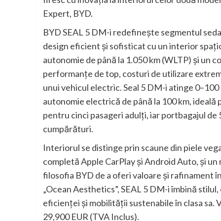
Expert, BYD.
BYD SEAL 5 DM-i redefinește segmentul sedanur
design eficient și sofisticat cu un interior sp
autonomie de până la 1.050 km (WLTP) și un c
performanțe de top, costuri de utilizare extrem
unui vehicul electric. Seal 5 DM-i atinge 0–100 
autonomie electrică de până la 100 km, ideală 
pentru cinci pasageri adulți, iar portbagajul de
cumpărături.
Interiorul se distinge prin scaune din piele vega
completă Apple CarPlay și Android Auto, și un 
filosofia BYD de a oferi valoare și rafinament 
„Ocean Aesthetics”, SEAL 5 DM-i îmbină stilul, 
eficienței și mobilității sustenabile în clasa 
29,900 EUR (TVA Inclus).