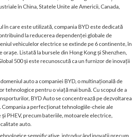
striale în China, Statele Unite ale Americii, Canada,
dul în care este utilizată, compania BYD este dedicată
, contribuind la reducerea dependenței globale de
eniul vehiculelor electrice se extinde pe 6 continente, în
 de orașe. Listată la bursele din Hong Kong și Shenzhen,
obal 500 și este recunoscută ca un furnizor de inovații
 domeniul auto a companiei BYD, o multinațională de
ilor tehnologice pentru o viață mai bună. Cu scopul de a
 transporturilor, BYD Auto se concentrează pe dezvoltarea
n. Compania a perfecționat tehnologiile-cheie ale
ce și PHEV, precum bateriile, motoarele electrice,
calitate auto.
 tehnologice semnificative, introducând inovații precum