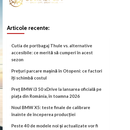
Articole recente:
Cutia de portbagaj Thule vs. alternative
accesibile: ce merită să cumperi în acest
sezon
Prețuri parcare mașină în Otopeni: ce factori
îți schimbă costul
Preț BMW i3 50 xDrive la lansarea oficială pe
piața din România, în toamna 2026
Noul BMW X5: teste finale de calibrare
înainte de începerea producției
Peste 40 de modele noi și actualizate vor fi