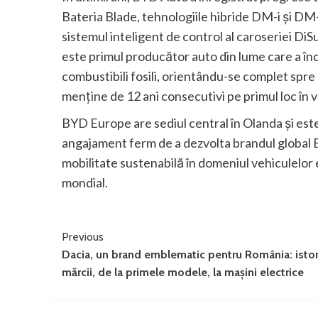
Bateria Blade, tehnologiile hibride DM-i și DM-
sistemul inteligent de control al caroseriei D
este primul producător auto din lume care a în
combustibili fosili, orientându-se complet spr
menține de 12 ani consecutivi pe primul loc în 
BYD Europe are sediul central în Olanda și est
angajament ferm de a dezvolta brandul global BY
mobilitate sustenabilă în domeniul vehiculelor el
mondial.
Continue
Previous
Dacia, un brand emblematic pentru România: istor
Reading
mărcii, de la primele modele, la mașini electrice