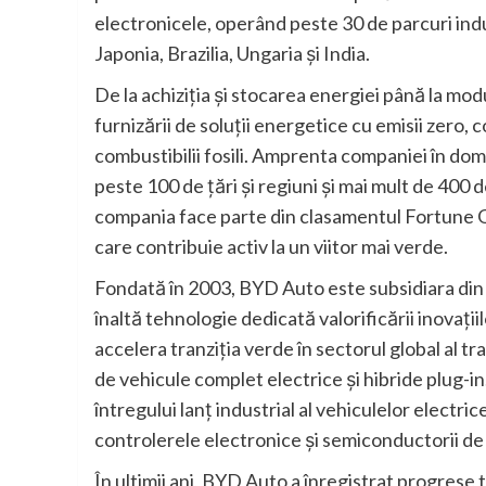
electronicele, operând peste 30 de parcuri indu
Japonia, Brazilia, Ungaria și India.
De la achiziția și stocarea energiei până la mo
furnizării de soluții energetice cu emisii zero
combustibilii fosili. Amprenta companiei în dom
peste 100 de țări și regiuni și mai mult de 400
compania face parte din clasamentul Fortune Gl
care contribuie activ la un viitor mai verde.
Fondată în 2003, BYD Auto este subsidiara din
înaltă tehnologie dedicată valorificării inovați
accelera tranziția verde în sectorul global al
de vehicule complet electrice și hibride plug-i
întregului lanț industrial al vehiculelor electri
controlerele electronice și semiconductorii de 
În ultimii ani, BYD Auto a înregistrat progrese