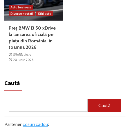
Auto business
Diverse noutati
Stiri auto
Preț BMW i3 50 xDrive
la lansarea oficială pe
piața din România, în
toamna 2026
SMARTauto.ro
20 iunie 2026
Caută
Caută
Partener
cosuri cadou
: