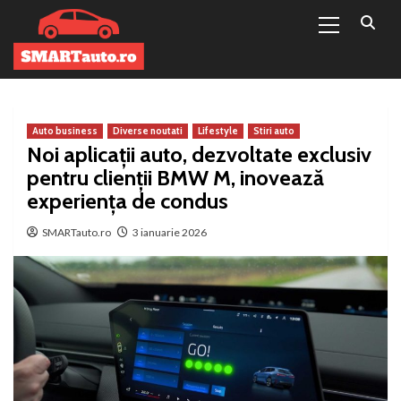
Primary
Sari
Menu
la
conținut
Auto business
Diverse noutati
Lifestyle
Stiri auto
Noi aplicaţii auto, dezvoltate exclusiv
pentru clienţii BMW M, inovează
experiența de condus
SMARTauto.ro
3 ianuarie 2026