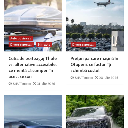
Auto business
Diverse noutati
Stiri auto
Diverse noutati
Cutia de portbagaj Thule
Prețuri parcare mașină în
vs. alternative accesibile:
Otopeni: ce factori îți
ce merită să cumperi în
schimbă costul
acest sezon
SMARTauto.ro
20 iulie 2026
SMARTauto.ro
31 iulie 2026