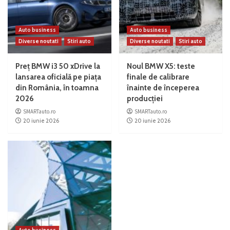
Auto business
Auto business
Diverse noutati
Stiri auto
Diverse noutati
Stiri auto
Preț BMW i3 50 xDrive la
Noul BMW X5: teste
lansarea oficială pe piața
finale de calibrare
din România, în toamna
înainte de începerea
2026
producției
SMARTauto.ro
SMARTauto.ro
20 iunie 2026
20 iunie 2026