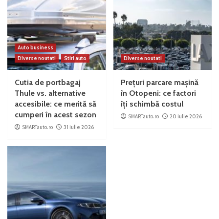
Auto business
Diverse noutati
Stiri auto
Diverse noutati
Cutia de portbagaj
Prețuri parcare mașină
Thule vs. alternative
în Otopeni: ce factori
accesibile: ce merită să
îți schimbă costul
cumperi în acest sezon
SMARTauto.ro
20 iulie 2026
SMARTauto.ro
31 iulie 2026