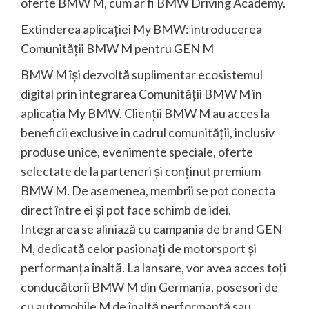
oferte BMW M, cum ar fi BMW Driving Academy.
Extinderea aplicaţiei My BMW: introducerea
Comunităţii BMW M pentru GEN M
BMW M îşi dezvoltă suplimentar ecosistemul
digital prin integrarea Comunităţii BMW M în
aplicaţia My BMW. Clienţii BMW M au acces la
beneficii exclusive în cadrul comunităţii, inclusiv
produse unice, evenimente speciale, oferte
selectate de la parteneri şi conţinut premium
BMW M. De asemenea, membrii se pot conecta
direct între ei şi pot face schimb de idei.
Integrarea se aliniază cu campania de brand GEN
M, dedicată celor pasionaţi de motorsport şi
performanţa înaltă. La lansare, vor avea acces toţi
conducătorii BMW M din Germania, posesori de
cu automobile M de înaltă performanţă sau