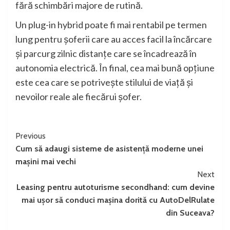
fără schimbări majore de rutină.
Un plug-in hybrid poate fi mai rentabil pe termen
lung pentru șoferii care au acces facil la încărcare
și parcurg zilnic distanțe care se încadrează în
autonomia electrică. În final, cea mai bună opțiune
este cea care se potrivește stilului de viață și
nevoilor reale ale fiecărui șofer.
Continue
Previous
Cum să adaugi sisteme de asistență moderne unei
Reading
mașini mai vechi
Next
Leasing pentru autoturisme secondhand: cum devine
mai ușor să conduci mașina dorită cu AutoDelRulate
din Suceava?