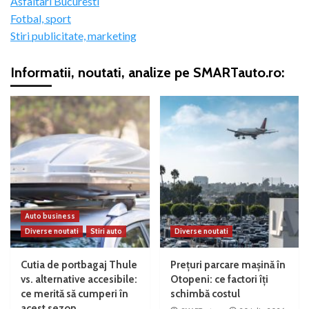
Asfaltari Bucuresti
Fotbal, sport
Stiri publicitate, marketing
Informatii, noutati, analize pe SMARTauto.ro:
Auto business
Diverse noutati
Stiri auto
Diverse noutati
Cutia de portbagaj Thule
Prețuri parcare mașină în
vs. alternative accesibile:
Otopeni: ce factori îți
ce merită să cumperi în
schimbă costul
acest sezon