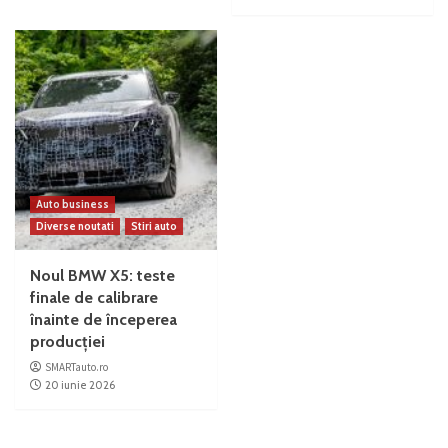
Auto business
Diverse noutati
Stiri auto
Noul BMW X5: teste
finale de calibrare
înainte de începerea
producției
SMARTauto.ro
20 iunie 2026