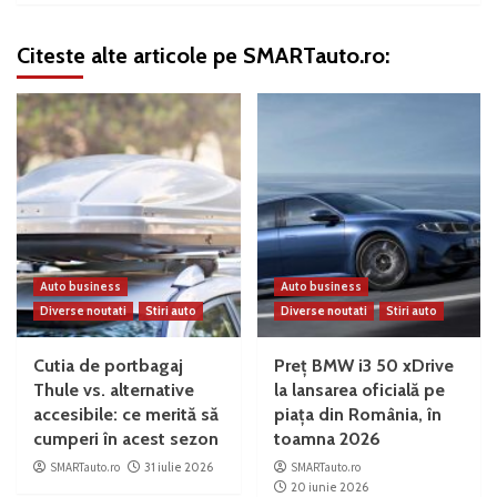
Citeste alte articole pe SMARTauto.ro:
Auto business
Auto business
Diverse noutati
Stiri auto
Diverse noutati
Stiri auto
Cutia de portbagaj
Preț BMW i3 50 xDrive
Thule vs. alternative
la lansarea oficială pe
accesibile: ce merită să
piața din România, în
cumperi în acest sezon
toamna 2026
SMARTauto.ro
31 iulie 2026
SMARTauto.ro
20 iunie 2026