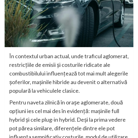
În contextul urban actual, unde traficul aglomerat,
restricțiile de emisii și costurile ridicate ale
combustibilului influențează tot mai mult alegerile
șoferilor, mașinile hibride au devenit o alternativă
populară la vehiculele clasice.
Pentru naveta zilnică în orașe aglomerate, două
opțiuni ies cel mai des în evidență: mașinile full
hybrid și cele plug-in hybrid. Deși la prima vedere
pot părea similare, diferențele dintre ele pot
influența semnificativ costurile, modul de utilizare