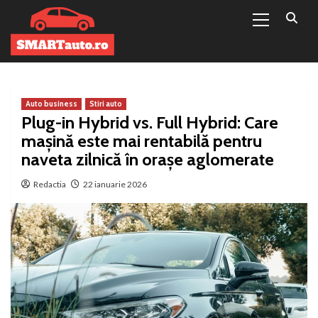
Primary
Sari
Menu
la
conținut
Auto business
Stiri auto
Plug-in Hybrid vs. Full Hybrid: Care
mașină este mai rentabilă pentru
naveta zilnică în orașe aglomerate
Redactia
22 ianuarie 2026