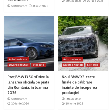
SMARTauto.ro
20 iulie 2026
SMARTauto.ro
31 iulie 2026
Auto business
Auto business
Diverse noutati
Stiri auto
Diverse noutati
Stiri auto
Preț BMW i3 50 xDrive la
Noul BMW X5: teste
lansarea oficială pe piața
finale de calibrare
din România, în toamna
înainte de începerea
2026
producției
SMARTauto.ro
SMARTauto.ro
20 iunie 2026
20 iunie 2026