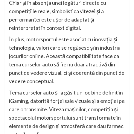
Chiar și în absența unei legături directe cu
competițiile reale, simbolistica vitezei și a
performanței este ușor de adaptat și
reinterpretat în context digital.
În plus, motorsportul este asociat cu inovația și
tehnologia, valori care se regăsesc și în industria
jocurilor online. Această compatibilitate face ca
tema curselor auto să fie nu doar atractivă din
punct de vedere vizual, ci și coerentă din punct de
vedere conceptual.
Tema curselor auto și-a găsit un loc bine definit în
iGaming, datorită forței sale vizuale și a emoției pe
care o transmite. Viteza mașinilor, competiția și
spectacolul motorsportului sunt transformate în
elemente de design și atmosferă care dau farmec