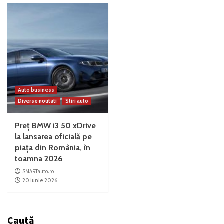
Auto business
Diverse noutati
Stiri auto
Preț BMW i3 50 xDrive
la lansarea oficială pe
piața din România, în
toamna 2026
SMARTauto.ro
20 iunie 2026
Caută