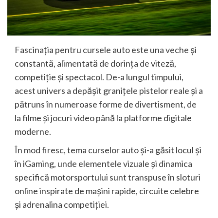
Fascinația pentru cursele auto este una veche și
constantă, alimentată de dorința de viteză,
competiție și spectacol. De-a lungul timpului,
acest univers a depășit granițele pistelor reale și a
pătruns în numeroase forme de divertisment, de
la filme și jocuri video până la platforme digitale
moderne.
În mod firesc, tema curselor auto și-a găsit locul și
în iGaming, unde elementele vizuale și dinamica
specifică motorsportului sunt transpuse în sloturi
online inspirate de mașini rapide, circuite celebre
și adrenalina competiției.