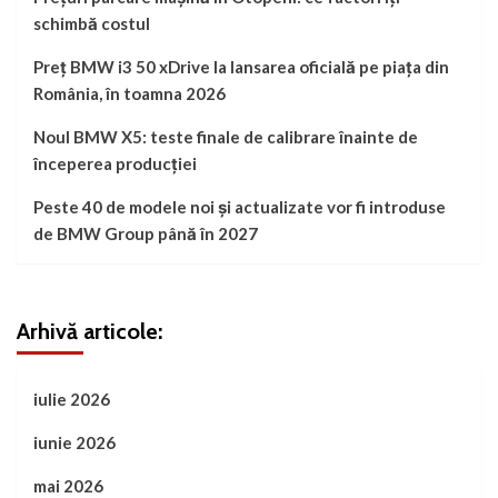
schimbă costul
Preț BMW i3 50 xDrive la lansarea oficială pe piața din
România, în toamna 2026
Noul BMW X5: teste finale de calibrare înainte de
începerea producției
Peste 40 de modele noi și actualizate vor fi introduse
de BMW Group până în 2027
Arhivă articole:
iulie 2026
iunie 2026
mai 2026