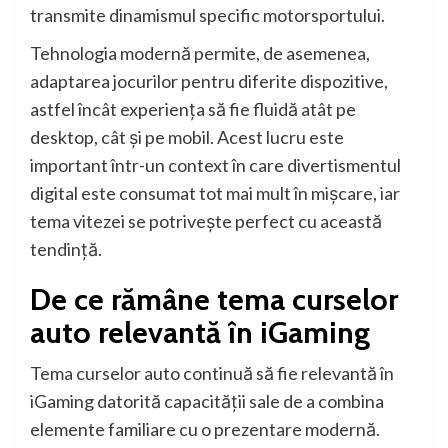
transmite dinamismul specific motorsportului.
Tehnologia modernă permite, de asemenea,
adaptarea jocurilor pentru diferite dispozitive,
astfel încât experiența să fie fluidă atât pe
desktop, cât și pe mobil. Acest lucru este
important într-un context în care divertismentul
digital este consumat tot mai mult în mișcare, iar
tema vitezei se potrivește perfect cu această
tendință.
De ce rămâne tema curselor
auto relevantă în iGaming
Tema curselor auto continuă să fie relevantă în
iGaming datorită capacității sale de a combina
elemente familiare cu o prezentare modernă.