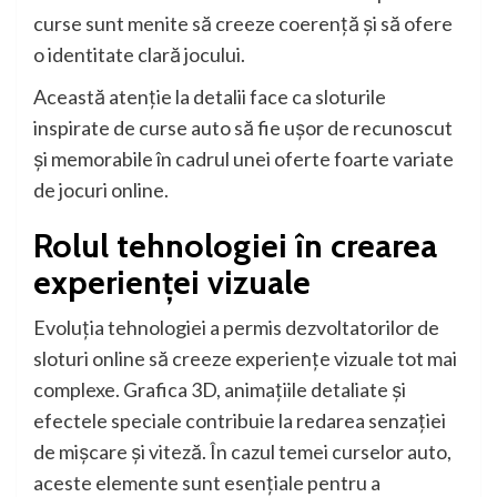
curse sunt menite să creeze coerență și să ofere
o identitate clară jocului.
Această atenție la detalii face ca sloturile
inspirate de curse auto să fie ușor de recunoscut
și memorabile în cadrul unei oferte foarte variate
de jocuri online.
Rolul tehnologiei în crearea
experienței vizuale
Evoluția tehnologiei a permis dezvoltatorilor de
sloturi online să creeze experiențe vizuale tot mai
complexe. Grafica 3D, animațiile detaliate și
efectele speciale contribuie la redarea senzației
de mișcare și viteză. În cazul temei curselor auto,
aceste elemente sunt esențiale pentru a