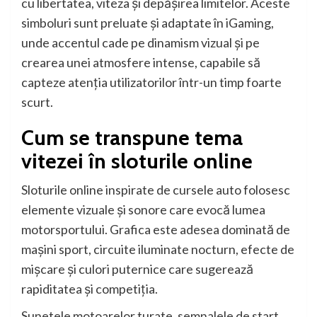
cu libertatea, viteza și depășirea limitelor. Aceste
simboluri sunt preluate și adaptate în iGaming,
unde accentul cade pe dinamism vizual și pe
crearea unei atmosfere intense, capabile să
capteze atenția utilizatorilor într-un timp foarte
scurt.
Cum se transpune tema
vitezei în sloturile online
Sloturile online inspirate de cursele auto folosesc
elemente vizuale și sonore care evocă lumea
motorsportului. Grafica este adesea dominată de
mașini sport, circuite iluminate nocturn, efecte de
mișcare și culori puternice care sugerează
rapiditatea și competiția.
Sunetele motoarelor turate, semnalele de start