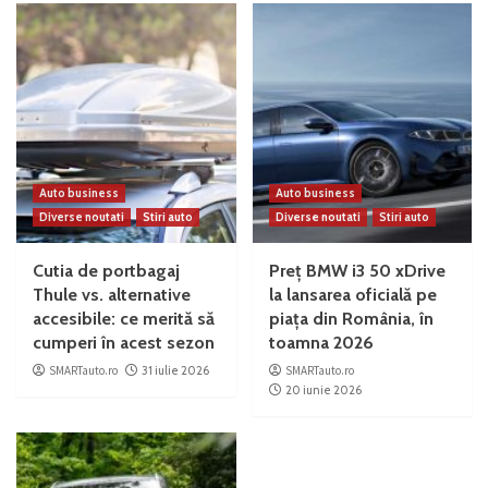
Auto business
Auto business
Diverse noutati
Stiri auto
Diverse noutati
Stiri auto
Cutia de portbagaj
Preț BMW i3 50 xDrive
Thule vs. alternative
la lansarea oficială pe
accesibile: ce merită să
piața din România, în
cumperi în acest sezon
toamna 2026
SMARTauto.ro
31 iulie 2026
SMARTauto.ro
20 iunie 2026