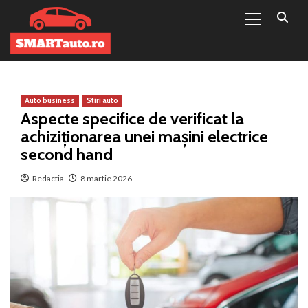
Primary
Sari
Menu
la
conținut
Auto business
Stiri auto
Aspecte specifice de verificat la
achiziționarea unei mașini electrice
second hand
Redactia
8 martie 2026