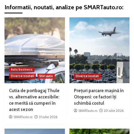
Informatii, noutati, analize pe SMARTauto.ro:
Auto business
Diverse noutati
Stiri auto
Diverse noutati
Cutia de portbagaj Thule
Prețuri parcare mașină în
vs. alternative accesibile:
Otopeni: ce factori îți
ce merită să cumperi în
schimbă costul
acest sezon
SMARTauto.ro
20 iulie 2026
SMARTauto.ro
31 iulie 2026