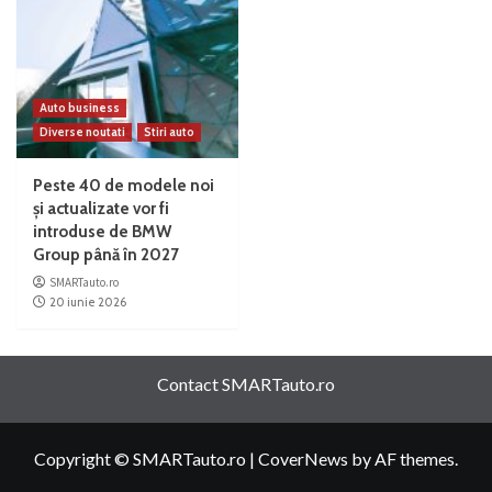
Auto business
Diverse noutati
Stiri auto
Peste 40 de modele noi
și actualizate vor fi
introduse de BMW
Group până în 2027
SMARTauto.ro
20 iunie 2026
Contact SMARTauto.ro
Copyright © SMARTauto.ro
|
CoverNews
by AF themes.