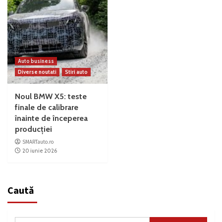
Auto business
Diverse noutati
Stiri auto
Noul BMW X5: teste
finale de calibrare
înainte de începerea
producției
SMARTauto.ro
20 iunie 2026
Caută