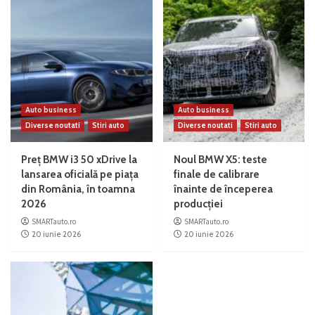
Auto business
Auto business
Diverse noutati
Stiri auto
Diverse noutati
Stiri auto
Preț BMW i3 50 xDrive la
Noul BMW X5: teste
lansarea oficială pe piața
finale de calibrare
din România, în toamna
înainte de începerea
2026
producției
SMARTauto.ro
SMARTauto.ro
20 iunie 2026
20 iunie 2026