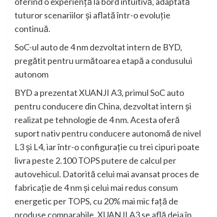
oferind o experiență la bord intuitivă, adaptată
tuturor scenariilor și aflată într-o evoluție
continuă.
SoC-ul auto de 4 nm dezvoltat intern de BYD,
pregătit pentru următoarea etapă a condusului
autonom
BYD a prezentat XUANJI A3, primul SoC auto
pentru conducere din China, dezvoltat intern și
realizat pe tehnologie de 4 nm. Acesta oferă
suport nativ pentru conducere autonomă de nivel
L3 și L4, iar într-o configurație cu trei cipuri poate
livra peste 2.100 TOPS putere de calcul per
autovehicul. Datorită celui mai avansat proces de
fabricație de 4 nm și celui mai redus consum
energetic per TOPS, cu 20% mai mic față de
produse comparabile, XUANJI A3 se află deja în