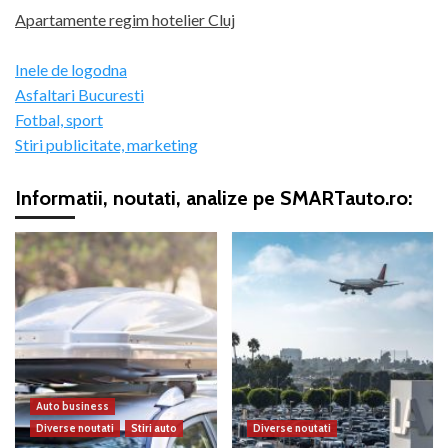
Apartamente regim hotelier Cluj
Inele de logodna
Asfaltari Bucuresti
Fotbal, sport
Stiri publicitate, marketing
Informatii, noutati, analize pe SMARTauto.ro:
Auto business
Diverse noutati
Stiri auto
Diverse noutati