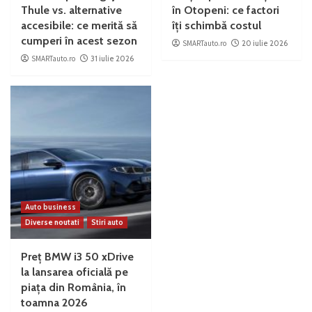
Thule vs. alternative
în Otopeni: ce factori
accesibile: ce merită să
îți schimbă costul
cumperi în acest sezon
SMARTauto.ro
20 iulie 2026
SMARTauto.ro
31 iulie 2026
Auto business
Diverse noutati
Stiri auto
Preț BMW i3 50 xDrive
la lansarea oficială pe
piața din România, în
toamna 2026