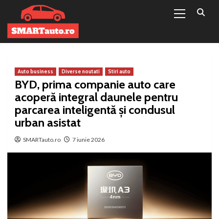
Primary
Sari
Menu
la
conținut
Auto business
Diverse noutati
Stiri auto
BYD, prima companie auto care
acoperă integral daunele pentru
parcarea inteligentă și condusul
urban asistat
SMARTauto.ro
7 iunie 2026