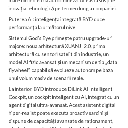
mare din industria auto chineză. Aceasta susține
inovația tehnologică pe termen lung a companiei.
Puterea AI: inteligența integrată BYD duce
performanța la următorul nivel
Sistemul God’s Eye primește patru upgrade-uri
majore: noua arhitectură XUANJI 2.0, prima
arhitectură cu senzori satelit din industrie, un
model AI fizic avansat și un mecanism de tip „data
flywheel”, capabil să evolueze autonom pe baza
unui volum masiv de scenarii reale.
La interior, BYD introduce DiLink AI Intelligent
Cockpit, un cockpit inteligent cu AI, integrat cu un
agent digital ultra-avansat. Acest asistent digital
hiper-realist poate executa proactiv sarcini și
dispune de capacități avansate de raționament,