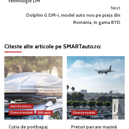
tehnologie DM
Next
Dolphin G DM-i, model auto nou pe piața din
România, în gama BYD
Citeste alte articole pe SMARTauto.ro:
Auto business
Diverse noutati
Stiri auto
Diverse noutati
Cutia de portbagaj
Prețuri parcare mașină