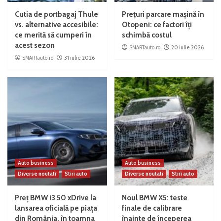
Cutia de portbagaj Thule
Prețuri parcare mașină în
vs. alternative accesibile:
Otopeni: ce factori îți
ce merită să cumperi în
schimbă costul
acest sezon
SMARTauto.ro
20 iulie 2026
SMARTauto.ro
31 iulie 2026
Auto business
Auto business
Diverse noutati
Stiri auto
Diverse noutati
Stiri auto
Preț BMW i3 50 xDrive la
Noul BMW X5: teste
lansarea oficială pe piața
finale de calibrare
din România, în toamna
înainte de începerea