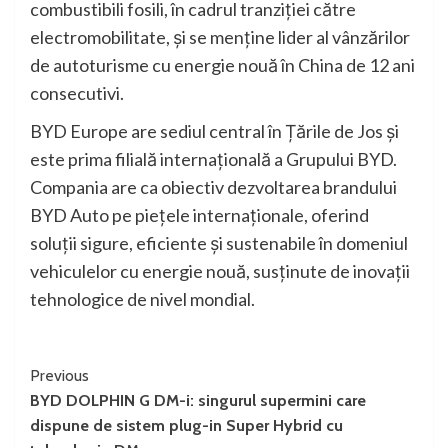
combustibili fosili, în cadrul tranziției către
electromobilitate, și se menține lider al vânzărilor
de autoturisme cu energie nouă în China de 12 ani
consecutivi.
BYD Europe are sediul central în Țările de Jos și
este prima filială internațională a Grupului BYD.
Compania are ca obiectiv dezvoltarea brandului
BYD Auto pe piețele internaționale, oferind
soluții sigure, eficiente și sustenabile în domeniul
vehiculelor cu energie nouă, susținute de inovații
tehnologice de nivel mondial.
Continue
Previous
BYD DOLPHIN G DM-i: singurul supermini care
Reading
dispune de sistem plug-in Super Hybrid cu