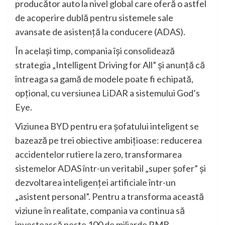
producător auto la nivel global care oferă o astfel
de acoperire dublă pentru sistemele sale
avansate de asistență la conducere (ADAS).
În același timp, compania își consolidează
strategia „Intelligent Driving for All” și anunță că
întreaga sa gamă de modele poate fi echipată,
opțional, cu versiunea LiDAR a sistemului God’s
Eye.
Viziunea BYD pentru era șofatului inteligent se
bazează pe trei obiective ambițioase: reducerea
accidentelor rutiere la zero, transformarea
sistemelor ADAS într-un veritabil „super șofer” și
dezvoltarea inteligenței artificiale într-un
„asistent personal”. Pentru a transforma această
viziune în realitate, compania va continua să
investească peste 100 de miliarde RMB,