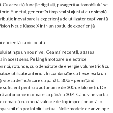
u această funcţie digitală, pasagerii automobilului se
orie. Sunetul, generat în timp real şi ajustat cu o simplă
ţie inovatoare la experienţa de utilizator captivantă
ision Neue Klasse X într-un spaţiu de experienţă
 eficientă ca niciodată
lui atinge un nou nivel. Cea mai recentă, a şasea
 în acest sens. Pe lângă motoarele electrice
ion noi, rotunde, cu o densitate de energie volumetrică cu
tice utilizate anterior. În combinaţie cu trecerea la un
ţi viteza de încărcare cu până la 30% – permiţând
ce suficient pentru o autonomie de 300 de kilometri. De
ă autonomie mai mare cu până la 30%. Când vine vorba
 remarcă cu o nouă valoare de top impresionantă: o
parabil din portofoliul actual. Noile modele de anvelope