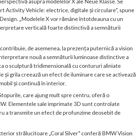
perspectivă asupra modelelor X ale Neue Klasse. Se
t Activity Vehicle: electrice, digitale şi circulare”, spune
esign. „Modelele X vor rămâne întotdeauna cu un
terpretare verticală foarte distinctivă a semnăturii
ontribuie, de asemenea, la prezenţa puternică a vision
 interpretare nouă a semnăturii luminoase distinctive a
 o sculptură tridimensională cu contururi aliniate
ile şi grila creează un efect de iluminare care se activează
bil şi continuă în interior.
Stopurile, care ajung mult spre centru, oferă o
BMW. Elementele sale imprimate 3D sunt controlate
entru a transmite un efect de profunzime deosebit de
exterior strălucitoare „Coral Silver” conferă BMW Vision