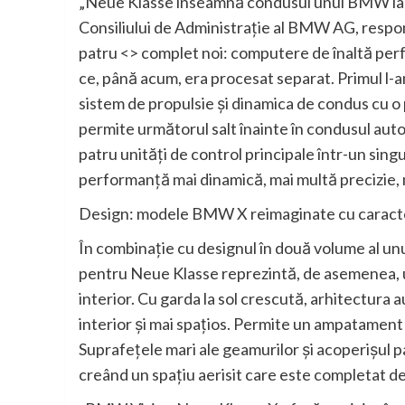
„Neue Klasse înseamnă condusul unui BMW la u
Consiliului de Administraţie al BMW AG, respon
patru <> complet noi: computere de înaltă per
ce, până acum, era procesat separat. Primul l-
sistem de propulsie şi dinamica de condus cu o p
permite următorul salt înainte în condusul au
patru unităţi de control principale într-un sin
performanţă mai dinamică, mai multă precizie, m
Design: modele BMW X reimaginate cu caract
În combinaţie cu designul în două volume al u
pentru Neue Klasse reprezintă, de asemenea, un s
interior. Cu garda la sol crescută, arhitectura a
interior şi mai spaţios. Permite un ampatament
Suprafeţele mari ale geamurilor şi acoperişul p
creând un spaţiu aerisit care este completat de t