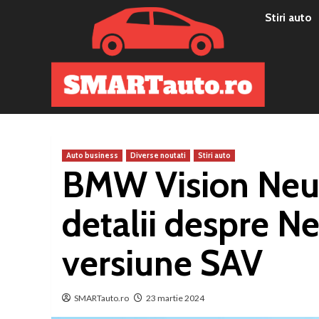
Sari
Stiri auto
la
conținut
Auto business
Diverse noutati
Stiri auto
BMW Vision Neue
detalii despre N
versiune SAV
SMARTauto.ro
23 martie 2024