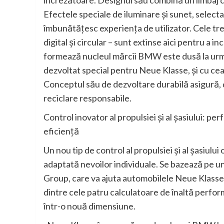
Efectele speciale de iluminare şi sunet, selec
îmbunătăţesc experienţa de utilizator. Cele trei
digital şi circular – sunt extinse aici pentru a
formează nucleul mărcii BMW este dusă la următo
dezvoltat special pentru Neue Klasse, şi cu c
Conceptul său de dezvoltare durabilă asigură,
reciclare responsabile.
Control inovator al propulsiei şi al şasiului: p
eficienţă
Un nou tip de control al propulsiei şi al şasiul
adaptată nevoilor individuale. Se bazează pe 
Group, care va ajuta automobilele Neue Klasse
dintre cele patru calculatoare de înaltă perfo
într-o nouă dimensiune.