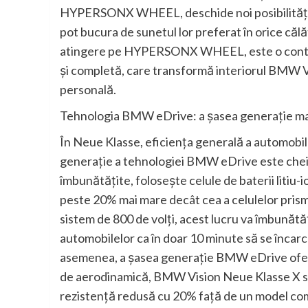
HYPERSONX WHEEL, deschide noi posibilităţi. C
pot bucura de sunetul lor preferat în orice călăt
atingere pe HYPERSONX WHEEL, este o contribu
şi completă, care transformă interiorul BMW V
personală.
Tehnologia BMW eDrive: a şasea generaţie mai
În Neue Klasse, eficienţa generală a automobilu
generaţie a tehnologiei BMW eDrive este cheia
îmbunătăţite, foloseşte celule de baterii litiu-
peste 20% mai mare decât cea a celulelor prisma
sistem de 800 de volţi, acest lucru va îmbunătă
automobilelor ca în doar 10 minute să se încar
asemenea, a şasea generaţie BMW eDrive ofer
de aerodinamică, BMW Vision Neue Klasse X se
rezistenţă redusă cu 20% faţă de un model com