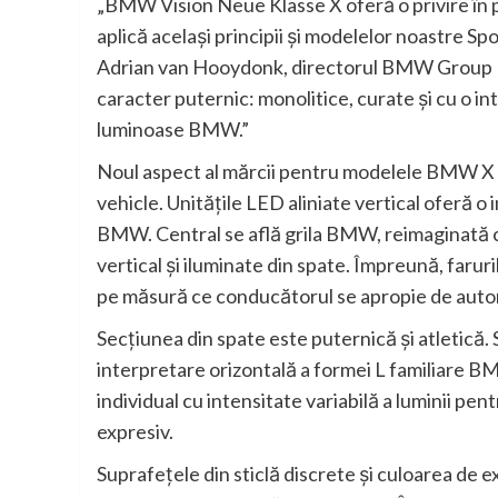
„BMW Vision Neue Klasse X oferă o privire în 
aplică acelaşi principii şi modelelor noastre Spor
Adrian van Hooydonk, directorul BMW Group D
caracter puternic: monolitice, curate şi cu o in
luminoase BMW.”
Noul aspect al mărcii pentru modelele BMW X c
vehicle. Unităţile LED aliniate vertical oferă o
BMW. Central se află grila BMW, reimaginată ca
vertical şi iluminate din spate. Împreună, farur
pe măsură ce conducătorul se apropie de automo
Secţiunea din spate este puternică şi atletică. 
interpretare orizontală a formei L familiare 
individual cu intensitate variabilă a luminii p
expresiv.
Suprafeţele din sticlă discrete şi culoarea de 