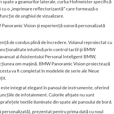
in spate a geamurilor laterale, curba Hofmeister specifică
ci cu o „imprimare reflectorizantă” care formează o
funcţie de unghiul de vizualizare.
 Panoramic Vision şi experienţă sonoră personalizată
ienţă de condus plină de încredere. Volanul reproiectat cu
ncţionalitate intuitivă prin control tactil şi BMW
 avansat al Asistentului Personal Inteligent BMW,
eracţiunea om-maşină. BMW Panoramic Vision proiectează
Acesta va fi completat în modelele de serie ale Neue
it.
este integrat elegant în panoul de instrumente, oferind
uncţiile de infotainment. Culorile afişate nu sunt
uprafeţele textile iluminate din spate ale panoului de bord.
personalizată), prezentat pentru prima dată cu noul