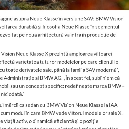
magine asupra Neue Klasse în versiune SAV: BMW Vision
oltarea durabilă şi filosofia Neue Klasse în segmentul
dezvoltat pe noua arhitectură va intra în producţie de
sion Neue Klasse X prezintă amploarea viitoarei
ctă varietatea tuturor modelelor pe care clienţii le
v, cu toate derivatele sale, până la familia SAV modernă”,
de Administraţie al BMW AG. „În acest fel, subliniem că
mobil sau un concept specific; redefineşte marca BMW –
 niciodată.”
lui mărcii ca sedan cu BMW Vision Neue Klasse la IAA
 acum modul în care BMW vede viitorul modelelor sale X.
viaţă activ, o dinamică eficientă şi o poziţie
ar de design exterior cu un interior luminos şi spaţios.