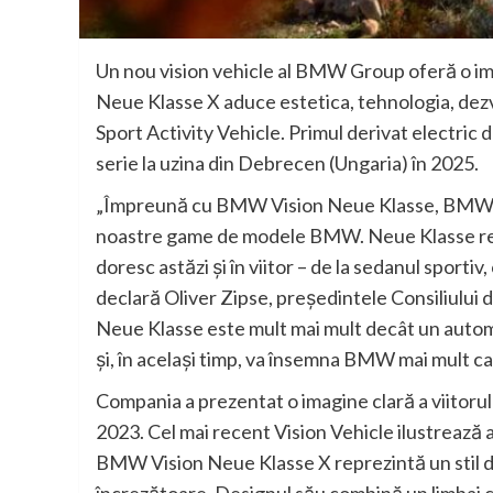
Un nou vision vehicle al BMW Group oferă o i
Neue Klasse X aduce estetica, tehnologia, dezv
Sport Activity Vehicle. Primul derivat electric 
serie la uzina din Debrecen (Ungaria) în 2025.
„Împreună cu BMW Vision Neue Klasse, BMW Vi
noastre game de modele BMW. Neue Klasse refle
doresc astăzi şi în viitor – de la sedanul sporti
declară Oliver Zipse, preşedintele Consiliului 
Neue Klasse este mult mai mult decât un auto
şi, în acelaşi timp, va însemna BMW mai mult ca
Compania a prezentat o imagine clară a viitoru
2023. Cel mai recent Vision Vehicle ilustrează
BMW Vision Neue Klasse X reprezintă un stil de 
încrezătoare. Designul său combină un limbaj cl