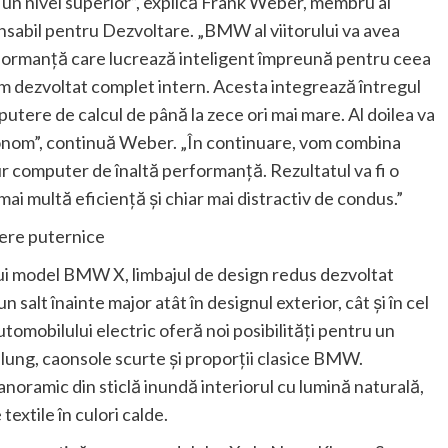
n nivel superior”, explică Frank Weber, membru al
sabil pentru Dezvoltare. „BMW al viitorului va avea
formanţă care lucrează inteligent împreună pentru ceea
am dezvoltat complet intern. Acesta integrează întregul
utere de calcul de până la zece ori mai mare. Al doilea va
tonom”, continuă Weber. „În continuare, vom combina
gur computer de înaltă performanţă. Rezultatul va fi o
ai multă eficienţă şi chiar mai distractiv de condus.”
ere puternice
nui model BMW X, limbajul de design redus dezvoltat
alt înainte major atât în designul exterior, cât şi în cel
utomobilului electric oferă noi posibilităţi pentru un
 lung, caonsole scurte şi proporţii clasice BMW.
anoramic din sticlă inundă interiorul cu lumină naturală,
extile în culori calde.