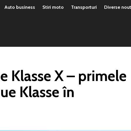
Auto business
Stiri moto
Transporturi
Diverse nout
 Klasse X – primele
eue Klasse în