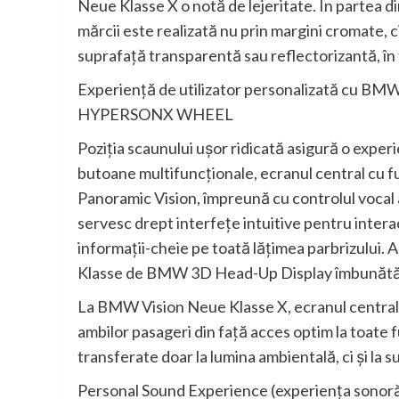
Neue Klasse X o notă de lejeritate. În partea d
mărcii este realizată nu prin margini cromate, 
suprafaţă transparentă sau reflectorizantă, în 
Experienţă de utilizator personalizată cu BMW
HYPERSONX WHEEL
Poziţia scaunului uşor ridicată asigură o exper
butoane multifuncţionale, ecranul central cu fu
Panoramic Vision, împreună cu controlul vocal
servesc drept interfeţe intuitive pentru int
informaţii-cheie pe toată lăţimea parbrizului. 
Klasse de BMW 3D Head-Up Display îmbunătăţ
La BMW Vision Neue Klasse X, ecranul central 
ambilor pasageri din faţă acces optim la toate f
transferate doar la lumina ambientală, ci şi la s
Personal Sound Experience (experienţa sonoră 