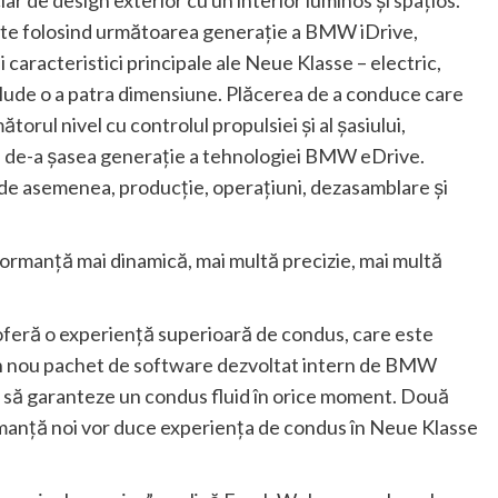
tate folosind următoarea generaţie a BMW iDrive,
 caracteristici principale ale Neue Klasse – electric,
 include o a patra dimensiune. Plăcerea de a conduce care
rul nivel cu controlul propulsiei şi al şasiului,
ea de-a şasea generaţie a tehnologiei BMW eDrive.
 de asemenea, producţie, operaţiuni, dezasamblare şi
erformanţă mai dinamică, mai multă precizie, mai multă
ui oferă o experienţă superioară de condus, care este
un nou pachet de software dezvoltat intern de BMW
 să garanteze un condus fluid în orice moment. Două
rmanţă noi vor duce experienţa de condus în Neue Klasse