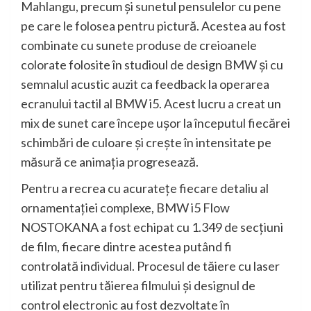
Mahlangu, precum şi sunetul pensulelor cu pene
pe care le folosea pentru pictură. Acestea au fost
combinate cu sunete produse de creioanele
colorate folosite în studioul de design BMW şi cu
semnalul acustic auzit ca feedback la operarea
ecranului tactil al BMW i5. Acest lucru a creat un
mix de sunet care începe uşor la începutul fiecărei
schimbări de culoare şi creşte în intensitate pe
măsură ce animaţia progresează.
Pentru a recrea cu acurateţe fiecare detaliu al
ornamentaţiei complexe, BMW i5 Flow
NOSTOKANA a fost echipat cu 1.349 de secţiuni
de film, fiecare dintre acestea putând fi
controlată individual. Procesul de tăiere cu laser
utilizat pentru tăierea filmului şi designul de
control electronic au fost dezvoltate în