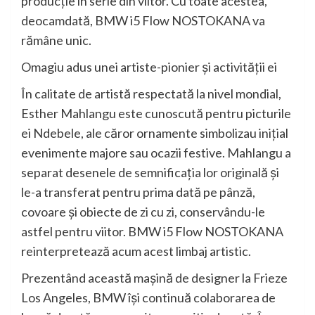
producţie în serie din viitor. Cu toate acestea,
deocamdată, BMW i5 Flow NOSTOKANA va
rămâne unic.
Omagiu adus unei artiste-pionier şi activităţii ei
În calitate de artistă respectată la nivel mondial,
Esther Mahlangu este cunoscută pentru picturile
ei Ndebele, ale căror ornamente simbolizau iniţial
evenimente majore sau ocazii festive. Mahlangu a
separat desenele de semnificaţia lor originală şi
le-a transferat pentru prima dată pe pânză,
covoare şi obiecte de zi cu zi, conservându-le
astfel pentru viitor. BMW i5 Flow NOSTOKANA
reinterpretează acum acest limbaj artistic.
Prezentând această maşină de designer la Frieze
Los Angeles, BMW îşi continuă colaborarea de