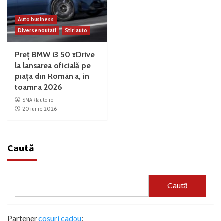
Auto business
Diverse noutati
Stiri auto
Preț BMW i3 50 xDrive
la lansarea oficială pe
piața din România, în
toamna 2026
SMARTauto.ro
20 iunie 2026
Caută
Caută
Partener
cosuri cadou
: