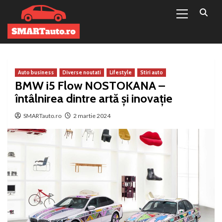
Primary
Sari
Menu
la
conținut
Auto business
Diverse noutati
Lifestyle
Stiri auto
BMW i5 Flow NOSTOKANA –
întâlnirea dintre artă şi inovaţie
SMARTauto.ro
2 martie 2024