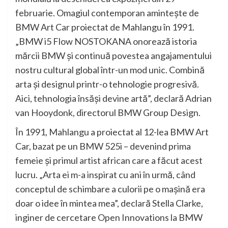
februarie. Omagiul contemporan aminteşte de
BMW Art Car proiectat de Mahlangu în 1991.
„BMW i5 Flow NOSTOKANA onorează istoria
mărcii BMW şi continuă povestea angajamentului
nostru cultural global într-un mod unic. Combină
arta şi designul printr-o tehnologie progresivă.
Aici, tehnologia însăşi devine artă”, declară Adrian
van Hooydonk, directorul BMW Group Design.
În 1991, Mahlangu a proiectat al 12-lea BMW Art
Car, bazat pe un BMW 525i – devenind prima
femeie şi primul artist african care a făcut acest
lucru. „Arta ei m-a inspirat cu ani în urmă, când
conceptul de schimbare a culorii pe o maşină era
doar o idee în mintea mea”, declară Stella Clarke,
inginer de cercetare Open Innovations la BMW