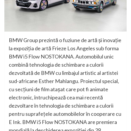
BMW Group prezintă o fuziune de artă şi inovaţie
la expoziţia de artă Frieze Los Angeles sub forma
BMW i5 Flow NOSTOKANA. Automobilul unic
combină tehnologia de schimbare a culorii
dezvoltată de BMW cu limbajul artistic al artistei
sud-africane Esther Mahlangu. Proiectul special,
cu secţiuni de film ataşat care pot fi animate
electronic, întruchipează cea mai recentă
dezvoltare în tehnologia de schimbare a culorii
pentru suprafeţele automobilelor în cooperare cu
E Ink. BMW i5 Flow NOSTOKANA are premiera
mondială la deschiderea expoziţiei din 29