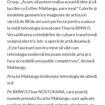
Group. „Acum, să putem realiza această idee şi să
lucrăm cu Esther Mahlangu, pare ireal.” Culorile şi
modelele geometrice imaginate de artista în
vârstă de 88 de ani sunt perfecte pentru a aduce
la viaţă tehnologia inovatoare Flow la BMW i5.
Versatilitatea schimbărilor de culoare transformă
sedanul electric într-o operă de artă dinamică.
„Este fascinant pentru mine să văd cum
tehnologia modernă îmi poate extinde arta şi o
face accesibilă unui public complet nou”, declară
Mahlangu.
Arta lui Mahlangu întâlneşte tehnologia de ultimă
oră
Pe BMW i5 Flow NOSTOKANA, care poartă
numele primului fiu al lui Mahlangu, sunt aplicate
secţiuni de film care pot fi animate electronic, cu