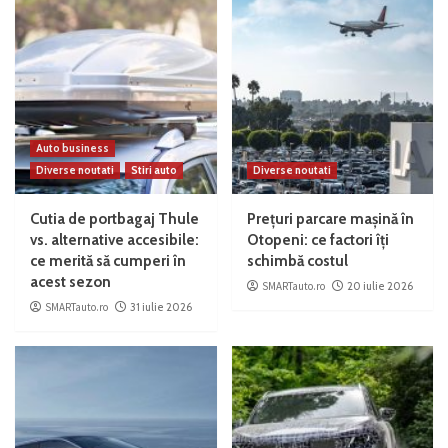
Auto business
Diverse noutati
Stiri auto
Diverse noutati
Cutia de portbagaj Thule
Prețuri parcare mașină în
vs. alternative accesibile:
Otopeni: ce factori îți
ce merită să cumperi în
schimbă costul
acest sezon
SMARTauto.ro
20 iulie 2026
SMARTauto.ro
31 iulie 2026