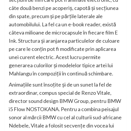
câte două benzi pe acoperiş, capotă şi secţiunea
din spate, precum şi pe părţile laterale ale
automobilului. La fel ca un e-book reader, există
câteva milioane de microcapsule în fiecare film E
Ink. Structura şi aranjarea particulelor de culoare
pe care le conţin pot fi modificate prin aplicarea
unei curent electric. Acest lucru permite
generarea culorilor şi modelelor tipice artei lui
Mahlangu în compoziţii în continuă schimbare.
Animaţiile sunt însoţite şi de un sunet la fel de
extraordinar, compus special de Renzo Vitale,
director sound design BMW Group, pentru BMW
i5 Flow NOSTOKANA. Pentru a combina peisajul
sonor al mărcii BMW cu cel al culturii sud-africane
Ndebele, Vitale a folosit secvenţe din vocea lui