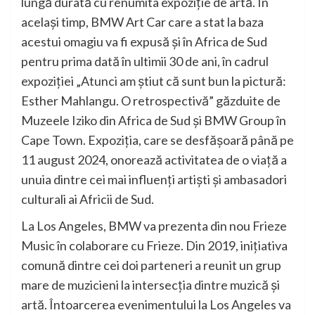
lungă durată cu renumita expoziţie de artă. În
acelaşi timp, BMW Art Car care a stat la baza
acestui omagiu va fi expusă şi în Africa de Sud
pentru prima dată în ultimii 30 de ani, în cadrul
expoziţiei „Atunci am ştiut că sunt bun la pictură:
Esther Mahlangu. O retrospectivă” găzduite de
Muzeele Iziko din Africa de Sud şi BMW Group în
Cape Town. Expoziţia, care se desfăşoară până pe
11 august 2024, onorează activitatea de o viaţă a
unuia dintre cei mai influenţi artişti şi ambasadori
culturali ai Africii de Sud.
La Los Angeles, BMW va prezenta din nou Frieze
Music în colaborare cu Frieze. Din 2019, iniţiativa
comună dintre cei doi parteneri a reunit un grup
mare de muzicieni la intersecţia dintre muzică şi
artă. Întoarcerea evenimentului la Los Angeles va