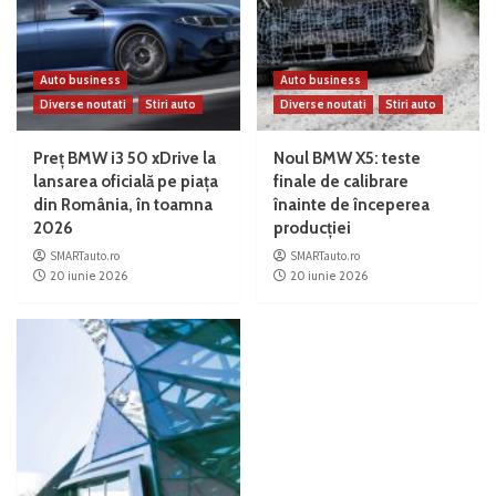
Auto business
Auto business
Diverse noutati
Stiri auto
Diverse noutati
Stiri auto
Preț BMW i3 50 xDrive la
Noul BMW X5: teste
lansarea oficială pe piața
finale de calibrare
din România, în toamna
înainte de începerea
2026
producției
SMARTauto.ro
SMARTauto.ro
20 iunie 2026
20 iunie 2026