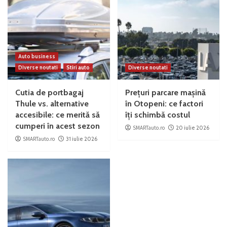
Auto business
Diverse noutati
Stiri auto
Diverse noutati
Cutia de portbagaj
Prețuri parcare mașină
Thule vs. alternative
în Otopeni: ce factori
accesibile: ce merită să
îți schimbă costul
cumperi în acest sezon
SMARTauto.ro
20 iulie 2026
SMARTauto.ro
31 iulie 2026