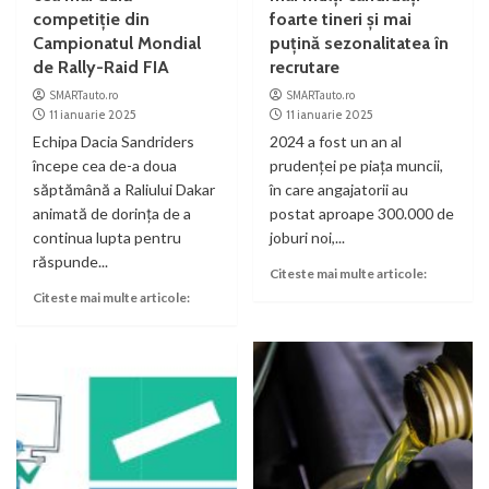
competiție din
foarte tineri și mai
Campionatul Mondial
puțină sezonalitatea în
de Rally-Raid FIA
recrutare
SMARTauto.ro
SMARTauto.ro
11 ianuarie 2025
11 ianuarie 2025
Echipa Dacia Sandriders
2024 a fost un an al
începe cea de-a doua
prudenței pe piața muncii,
săptămână a Raliului Dakar
în care angajatorii au
animată de dorința de a
postat aproape 300.000 de
continua lupta pentru
joburi noi,...
răspunde...
Citeste mai multe articole:
Citeste mai multe articole: