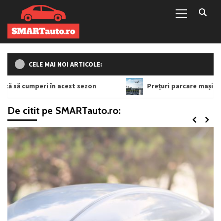
Primary
Sari
Menu
la
conținut
CELE MAI NOI ARTICOLE:
cest sezon
Prețuri parcare mașină în Otopeni: ce factor
De citit pe SMARTauto.ro: