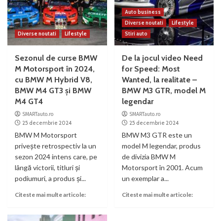
Auto business
Diverse noutati
Lifestyle
Diverse noutati
Lifestyle
Stiri auto
Sezonul de curse BMW
De la jocul video Need
M Motorsport în 2024,
for Speed: Most
cu BMW M Hybrid V8,
Wanted, la realitate –
BMW M4 GT3 şi BMW
BMW M3 GTR, model M
M4 GT4
legendar
SMARTauto.ro
SMARTauto.ro
25 decembrie 2024
25 decembrie 2024
BMW M Motorsport
BMW M3 GTR este un
priveşte retrospectiv la un
model M legendar, produs
sezon 2024 intens care, pe
de divizia BMW M
lângă victorii, titluri şi
Motorsport în 2001. Acum
podiumuri, a produs şi...
un exemplar a...
Citeste mai multe articole:
Citeste mai multe articole: