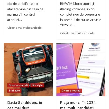
cât de stabilă este o
BMW M Motorsport şi
afacere vine din ce în ce
iRacing vor lansa un tip
mai mult în centrul
complet nou de cooperare
atenţiei....
în sezonul de curse virtuale
2025: în...
Citeste mai multe articole:
Citeste mai multe articole:
Diverse noutati
Lifestyle
Stiri auto
Diverse noutati
Dacia Sandriders, în
Piața muncii în 2024:
cea mai dură
mai mulți candidați