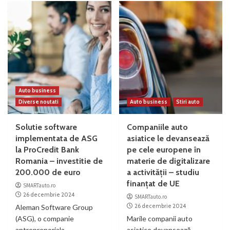
Auto business
Diverse noutati
Auto business
Stiri auto
Solutie software
Companiile auto
implementata de ASG
asiatice le devansează
la ProCredit Bank
pe cele europene în
Romania – investitie de
materie de digitalizare
200.000 de euro
a activității – studiu
finanțat de UE
SMARTauto.ro
26 decembrie 2024
SMARTauto.ro
26 decembrie 2024
Aleman Software Group
(ASG), o companie
Marile companii auto
antreprenoriala
asiatice devansează