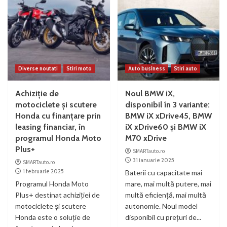
Diverse noutati
Stiri moto
Auto business
Stiri auto
Achiziție de
Noul BMW iX,
motociclete și scutere
disponibil în 3 variante:
Honda cu finanțare prin
BMW iX xDrive45, BMW
leasing financiar, în
iX xDrive60 şi BMW iX
programul Honda Moto
M70 xDrive
Plus+
SMARTauto.ro
31 ianuarie 2025
SMARTauto.ro
1 februarie 2025
Baterii cu capacitate mai
Programul Honda Moto
mare, mai multă putere, mai
Plus+ destinat achiziției de
multă eficiență, mai multă
motociclete și scutere
autonomie. Noul model
Honda este o soluție de
disponibil cu prețuri de...