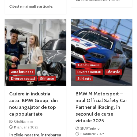
Citeste mai multe articole:
Auto business
Auto business
Diverse noutati
Lifestyle
Diverse noutati
Stiri auto
Stiri auto
Cariere în industria
BMW M Motorsport –
auto: BMW Group, din
noul Official Safety Car
nou angajator de top
Partner al iRacing, în
ca popularitate
sezonul de curse
virtuale 2025
SMARTauto.ro
11 ianuarie 2025
SMARTauto.ro
11 ianuarie 2025
În zilele noastre, întrebarea