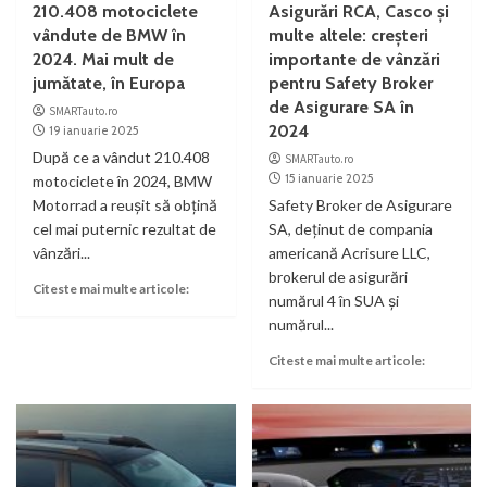
210.408 motociclete
Asigurări RCA, Casco și
vândute de BMW în
multe altele: creșteri
2024. Mai mult de
importante de vânzări
jumătate, în Europa
pentru Safety Broker
de Asigurare SA în
SMARTauto.ro
2024
19 ianuarie 2025
După ce a vândut 210.408
SMARTauto.ro
15 ianuarie 2025
motociclete în 2024, BMW
Motorrad a reuşit să obţină
Safety Broker de Asigurare
cel mai puternic rezultat de
SA, deţinut de compania
vânzări...
americană Acrisure LLC,
brokerul de asigurări
Citeste mai multe articole:
numărul 4 în SUA şi
numărul...
Citeste mai multe articole: