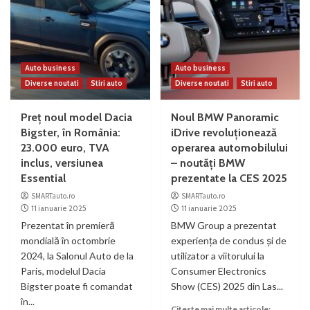
Auto business
Auto business
Diverse noutati
Stiri auto
Diverse noutati
Stiri auto
Preț noul model Dacia
Noul BMW Panoramic
Bigster, în România:
iDrive revoluţionează
23.000 euro, TVA
operarea automobilului
inclus, versiunea
– noutăți BMW
Essential
prezentate la CES 2025
SMARTauto.ro
SMARTauto.ro
11 ianuarie 2025
11 ianuarie 2025
Prezentat în premieră
BMW Group a prezentat
mondială în octombrie
experienţa de condus şi de
2024, la Salonul Auto de la
utilizator a viitorului la
Paris, modelul Dacia
Consumer Electronics
Bigster poate fi comandat
Show (CES) 2025 din Las...
în...
Citeste mai multe articole: