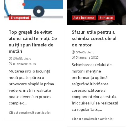
Transporturi
Auto business
Stiri auto
Top greșeli de evitat
Sfaturi utile pentru a
atunci când te muți: Ce
schimba corect uleiul
nu îți spun firmele de
de motor
mutări
SMARTauto.ro
5 ianuarie 2025
SMARTauto.ro
8 ianuarie 2025
Schimbarea uleiului de
Mutarea într-o locuință
motor îi menține
nouă poate părea o
performanța optimă,
provocare simplă la prima
asigurând lubrifierea
vedere, însă în realitate
corespunzătoare a
poate deveni un proces
componentelor acestuia.
complex,...
Înlocuirea lui se realizează
cu regularitate,...
Citeste mai multe articole:
Citeste mai multe articole: