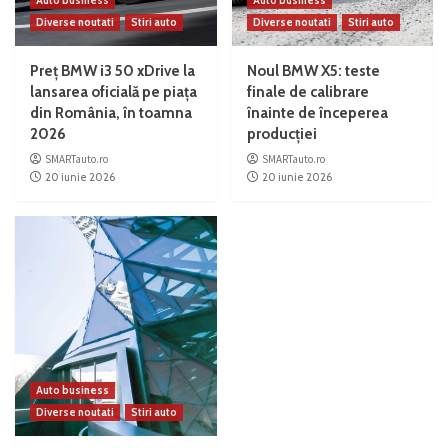
Auto business
Auto business
Diverse noutati
Stiri auto
Diverse noutati
Stiri auto
Preț BMW i3 50 xDrive la
Noul BMW X5: teste
lansarea oficială pe piața
finale de calibrare
din România, în toamna
înainte de începerea
2026
producției
SMARTauto.ro
SMARTauto.ro
20 iunie 2026
20 iunie 2026
Auto business
Diverse noutati
Stiri auto