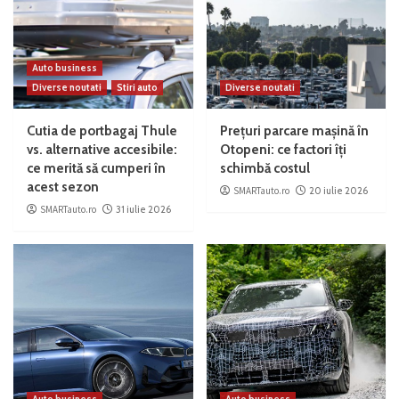
Auto business
Diverse noutati
Stiri auto
Diverse noutati
Cutia de portbagaj Thule
Prețuri parcare mașină în
vs. alternative accesibile:
Otopeni: ce factori îți
ce merită să cumperi în
schimbă costul
acest sezon
SMARTauto.ro
20 iulie 2026
SMARTauto.ro
31 iulie 2026