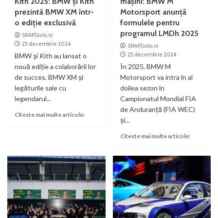
Kith 2025: BMW şi Kith
maşini: BMW M
prezintă BMW XM într-
Motorsport anunţă
o ediţie exclusivă
formulele pentru
programul LMDh 2025
SMARTauto.ro
25 decembrie 2024
SMARTauto.ro
25 decembrie 2024
BMW şi Kith au lansat o
nouă ediţie a colaborării lor
În 2025, BMW M
de succes. BMW XM şi
Motorsport va intra în al
legăturile sale cu
doilea sezon în
legendarul...
Campionatul Mondial FIA
de Anduranţă (FIA WEC)
Citeste mai multe articole:
şi...
Citeste mai multe articole: