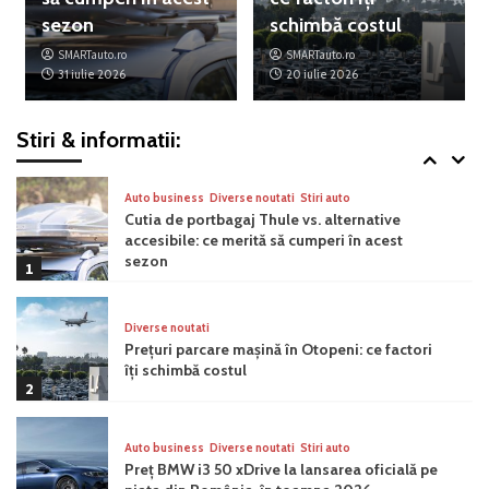
înainte de începerea producției
sezon
schimbă costul
4
SMARTauto.ro
SMARTauto.ro
31 iulie 2026
20 iulie 2026
Auto business
Diverse noutati
Stiri auto
Peste 40 de modele noi și actualizate vor fi
introduse de BMW Group până în 2027
Stiri & informatii:
5
Auto business
Diverse noutati
Stiri auto
Cutia de portbagaj Thule vs. alternative
accesibile: ce merită să cumperi în acest
sezon
1
Diverse noutati
Prețuri parcare mașină în Otopeni: ce factori
îți schimbă costul
2
Auto business
Diverse noutati
Stiri auto
Preț BMW i3 50 xDrive la lansarea oficială pe