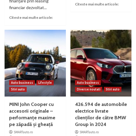
finanțare prin leasing
Citeste mai multe articole:
financiar dezvoltat...
Citeste mai multe articole:
Auto business
Lifestyle
Auto business
Stiri auto
Diverse noutati
Stiri auto
MINI John Cooper cu
426.594 de automobile
accesorii originale –
electrice livrate
performanţe maxime
clienților de către BMW
pe zăpadă şi gheaţă
Group în 2024
SMARTauto.ro
SMARTauto.ro