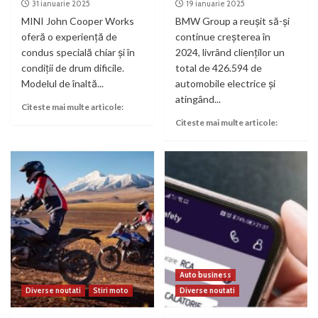
31 ianuarie 2025
19 ianuarie 2025
MINI John Cooper Works
BMW Group a reuşit să-şi
oferă o experiență de
continue creşterea în
condus specială chiar şi în
2024, livrând clienţilor un
condiţii de drum dificile.
total de 426.594 de
Modelul de înaltă...
automobile electrice şi
atingând...
Citeste mai multe articole:
Citeste mai multe articole:
Auto business
Diverse noutati
Stiri moto
Diverse noutati