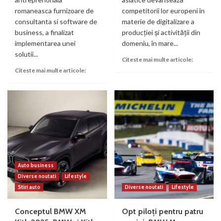
romaneasca furnizoare de
competitorii lor europeni în
consultanta si software de
materie de digitalizare a
business, a finalizat
producției și activității din
implementarea unei
domeniu, în mare...
solutii...
Citeste mai multe articole:
Citeste mai multe articole:
Auto business
Diverse noutati
Lifestyle
Stiri auto
Diverse noutati
Lifestyle
Conceptul BMW XM
Opt piloţi pentru patru