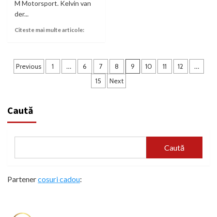
M Motorsport. Kelvin van
der...
Citeste mai multe articole:
Paginație
Previous
1
…
6
7
8
9
10
11
12
…
articole
15
Next
Caută
Caută
Partener
cosuri cadou
: